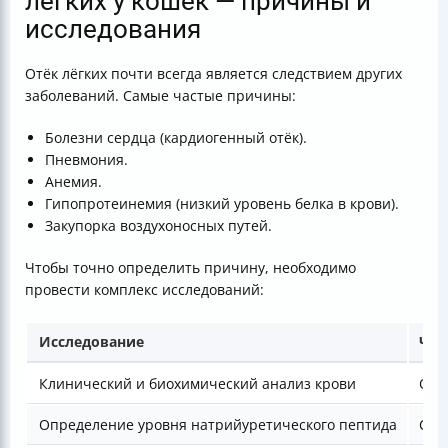
лёгких у кошек — причины и
исследования
Отёк лёгких почти всегда является следствием других
заболеваний. Самые частые причины:
Болезни сердца (кардиогенный отёк).
Пневмония.
Анемия.
Гипопротеинемия (низкий уровень белка в крови).
Закупорка воздухоносных путей.
Чтобы точно определить причину, необходимо
провести комплекс исследований:
Исследование
Что
Клинический и биохимический анализ крови
Общ
Определение уровня натрийуретического пептида
Свя