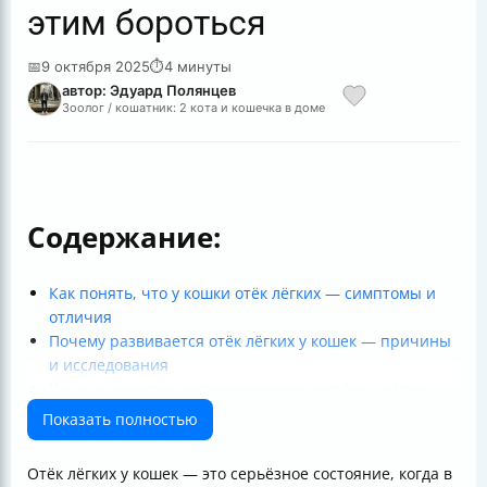
этим бороться
📅
9 октября 2025
⏱
4 минуты
автор: Эдуард Полянцев
Зоолог / кошатник: 2 кота и кошечка в доме
Содержание:
Как понять, что у кошки отёк лёгких — симптомы и
отличия
Почему развивается отёк лёгких у кошек — причины
и исследования
Как оценивается состояние кошки с отёком лёгких
Первая помощь при отёке лёгких у кошки — что
Показать полностью
делать срочно
Профилактика отёка лёгких у домашних животных
Отёк лёгких у кошек — это серьёзное состояние, когда в
Лечение и прогноз — сколько живут кошки с отёком