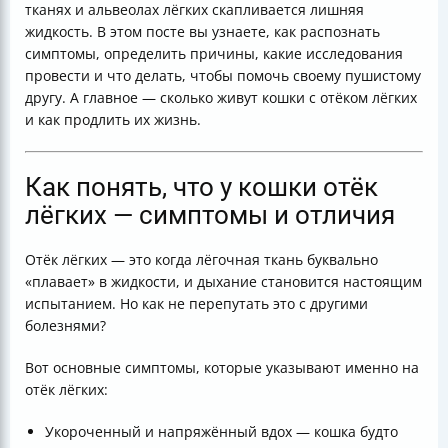
тканях и альвеолах лёгких скапливается лишняя
лёгких
жидкость. В этом посте вы узнаете, как распознать
Особенности терапии при сердечной
симптомы, определить причины, какие исследования
недостаточности
провести и что делать, чтобы помочь своему пушистому
Последние достижения в лечении отёка лёгких у
другу. А главное — сколько живут кошки с отёком лёгких
кошек
и как продлить их жизнь.
Итоговая таблица симптомов и действий
Как понять, что у кошки отёк
лёгких — симптомы и отличия
Отёк лёгких — это когда лёгочная ткань буквально
«плавает» в жидкости, и дыхание становится настоящим
испытанием. Но как не перепутать это с другими
болезнями?
Вот основные симптомы, которые указывают именно на
отёк лёгких:
Укороченный и напряжённый вдох — кошка будто