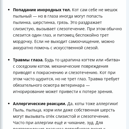
Попадание инородных тел.
Кот сам себе не мешок
пыльный — но в глаза иногда могут попасть
пылинка, шерстинка, грязь. Это раздражает
слизистую, вызывает слезотечение. При этом обычно
слезится один глаз, и питомец беспокойно трет
мордочку. Если не выходит самоочищение, можно
аккуратно помочь с искусственной слезой.
Травмы глаза.
Будь то царапина когтем или «битва»
с соседским котом, механические повреждения
приводят к покраснению и слезотечению. Кот при
этом часто щурится, но не трет глаз. Травма требует
обязательного осмотра ветеринара —
игнорирование может привести к потере зрения.
Аллергические реакции.
Да, коты тоже аллергики!
Пыль, пыльца, корм или даже собственная шерсть
могут вызывать отёк слизистой и слезотечение.
Часто при аллергии ещё и чихание, зуд. Для
подтверждения диагноза потребуется визит к