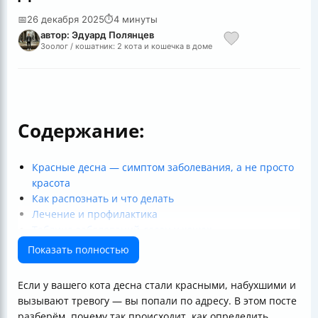
📅
26 декабря 2025
⏱
4 минуты
автор: Эдуард Полянцев
Зоолог / кошатник: 2 кота и кошечка в доме
Содержание:
Красные десна — симптом заболевания, а не просто
красота
Как распознать и что делать
Лечение и профилактика
Таблица заболеваний десен у кошек
Итог
Показать полностью
Полезные ссылки
Если у вашего кота десна стали красными, набухшими и
вызывают тревогу — вы попали по адресу. В этом посте
разберём, почему так происходит, как определить