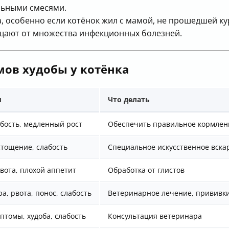
льными смесями.
, особенно если котёнок жил с мамой, не прошедшей ку
щают от множества инфекционных болезней.
мов худобы у котёнка
ы
Что делать
абость, медленный рост
Обеспечить правильное кормлен
тощение, слабость
Специальное искусственное вск
вота, плохой аппетит
Обработка от глистов
а, рвота, понос, слабость
Ветеринарное лечение, прививк
птомы, худоба, слабость
Консультация ветеринара