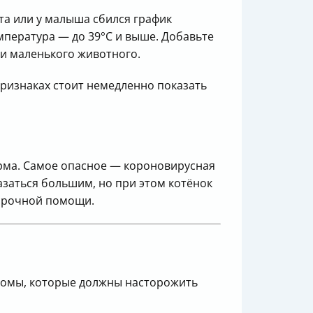
ита или у малыша сбился график
емпература — до 39°С и выше. Добавьте
ни маленького животного.
признаках стоит немедленно показать
орма. Самое опасное — короновирусная
заться большим, но при этом котёнок
 срочной помощи.
томы, которые должны насторожить