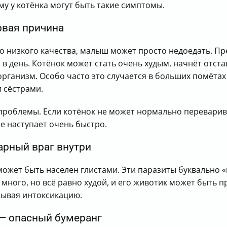
му у котёнка могут быть такие симптомы.
рвая причина
 низкого качества, малыш может просто недоедать. Пред
в день. Котёнок может стать очень худым, начнёт отстав
организм. Особо часто это случается в больших помёт
 сёстрами.
роблемы. Если котёнок не может нормально переварива
е наступает очень быстро.
арный враг внутри
ожет быть населен глистами. Эти паразиты буквально «
много, но всё равно худой, и его животик может быть пр
зывая интоксикацию.
— опасный бумеранг