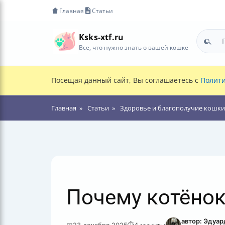
Главная
Статьи
Ksks-xtf.ru
Все, что нужно знать о вашей кошке
Посещая данный сайт, Вы соглашаетесь с
Полити
Главная
Статьи
Здоровье и благополучие кошки
Почему котёнок
автор: Эдуа
📅
23 декабря 2025
⏱
4 минуты