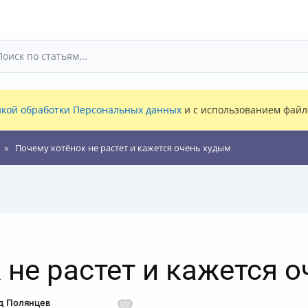
кой обработки Персональных данных
и с использованием файло
Почему котёнок не растет и кажется очень худым
 не растет и кажется 
рд Полянцев