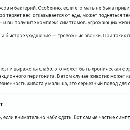
усов и бактерий. Особенно, если его мать не была прив
о теряет вес, отказывается от еды, может подняться т
 — и вы получите комплекс симптомов, угрожающих жиз
та и быстрое ухудшение — тревожные звонки. При таких 
болезни выражены слабо, это может быть хроническая ф
ционного перитонита. В этом случае животик может ка
олезненность живота у малыша, это серьезный повод для
т
, если внимательно наблюдать. Вот самые частые симп