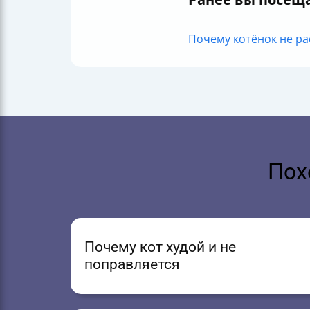
Почему котёнок не рас
Пох
Почему кот худой и не
поправляется