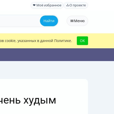
❤ Моё избранное
О проекте
Найти
Меню
в cookie, указанных в данной Политике.
OK
очень худым