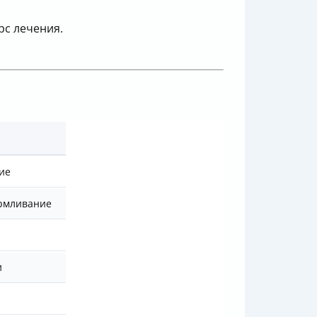
рс лечения.
ие
армливание
и