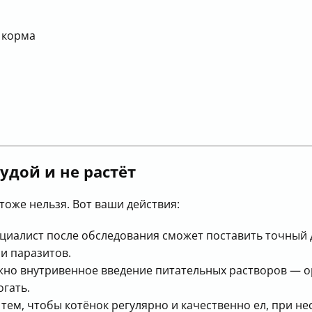
 корма
худой и не растёт
 тоже нельзя. Вот ваши действия:
ециалист после обследования сможет поставить точный д
 и паразитов.
жно внутривенное введение питательных растворов — о
гать.
а тем, чтобы котёнок регулярно и качественно ел, при 