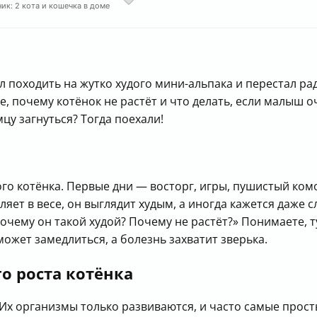
ик: 2 кота и кошечка в доме
 походить на жутко худого мини-альпака и перестал ра
те, почему котёнок не растёт и что делать, если малыш 
цу загнуться? Тогда поехали!
го котёнка. Первые дни — восторг, игры, пушистый комо
яет в весе, он выглядит худым, а иногда кажется даже с
«Почему он такой худой? Почему не растёт?» Понимаете
может замедлиться, а болезнь захватит зверька.
о роста котёнка
Их организмы только развиваются, и часто самые прос