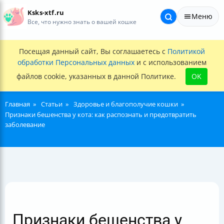
Ksks-xtf.ru
Меню
Все, что нужно знать о вашей кошке
Посещая данный сайт, Вы соглашаетесь с
Политикой
обработки Персональных данных
и с использованием
файлов cookie, указанных в данной Политике.
OK
Главная
Статьи
Здоровье и благополучие кошки
Признаки бешенства у кота: как распознать и предотвратить
заболевание
Признаки бешенства у