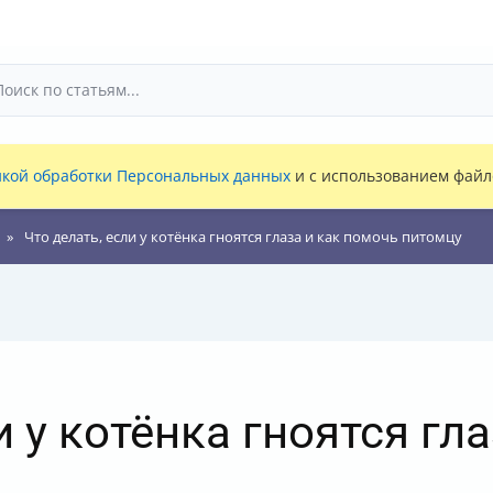
кой обработки Персональных данных
и с использованием файло
Что делать, если у котёнка гноятся глаза и как помочь питомцу
и у котёнка гноятся гл