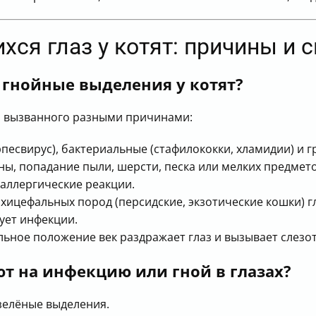
хся глаз у котят: причины и
гнойные выделения у котят?
я, вызванного разными причинами:
рпесвирус), бактериальные (стафилококки, хламидии) и 
ны, попадание пыли, шерсти, песка или мелких предмето
 аллергические реакции.
рахицефальных пород (персидские, экзотические кошки) г
ует инфекции.
льное положение век раздражает глаз и вызывает слезот
т на инфекцию или гной в глазах?
зелёные выделения.