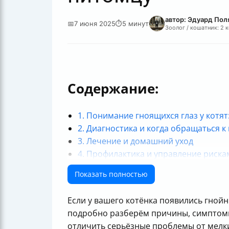
автор: Эдуард Пол
📅
7 июня 2025
⏱
5 минут
Зоолог / кошатник: 2 
Содержание:
1. Понимание гноящихся глаз у котя
2. Диагностика и когда обращаться к
3. Лечение и домашний уход
4. Профилактика и управление риска
5. Травмы и инородные тела: что дел
Показать полностью
Итог: не играйте в доктора, будьте 
Если у вашего котёнка появились гнойн
подробно разберём причины, симптомы, 
отличить серьёзные проблемы от мелки