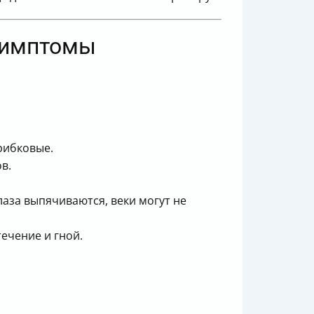
 симптомы
грибковые.
в.
лаза выпячиваются, веки могут не
ечение и гной.