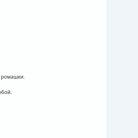
е ромашки.
обой.