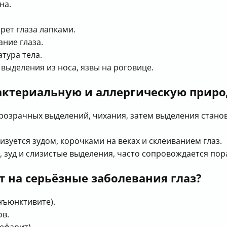
на.
рет глаза лапками.
ние глаза.
тура тела.
выделения из носа, язвы на роговице.
актериальную и аллергическую приро
розрачных выделений, чихания, затем выделения стано
изуется зудом, корочками на веках и склеиванием глаз.
 зуд и слизистые выделения, часто сопровождается пор
 на серьёзные заболевания глаз?
нъюнктивите).
ов.