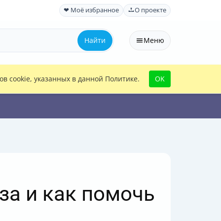
❤ Моё избранное
О проекте
Найти
Меню
в cookie, указанных в данной Политике.
OK
аза и как помочь