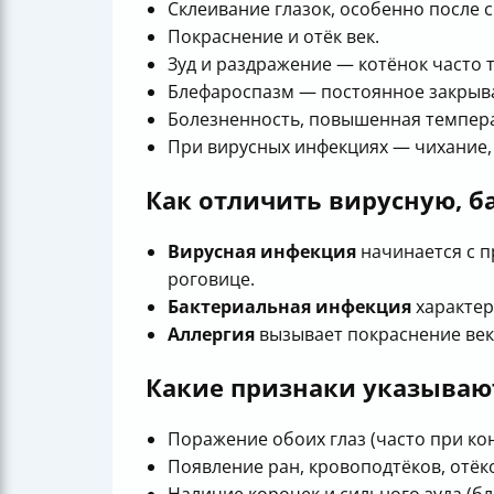
Склеивание глазок, особенно после с
Покраснение и отёк век.
Зуд и раздражение — котёнок часто т
Блефароспазм — постоянное закрыва
Болезненность, повышенная темпера
При вирусных инфекциях — чихание, 
Как отличить вирусную, б
Вирусная инфекция
начинается с п
роговице.
Бактериальная инфекция
характер
Аллергия
вызывает покраснение век,
Какие признаки указывают
Поражение обоих глаз (часто при ко
Появление ран, кровоподтёков, отёк