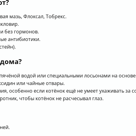
ют?
ая мазь, Флоксал, Тобрекс.
кловир.
и без гормонов.
ые антибиотики.
тейн).
 дома?
ипячёной водой или специальными лосьонами на основ
ксидин или чайные отвары.
ия, особенно если котёнок ещё не умеет ухаживать за с
отник, чтобы котёнок не расчесывал глаз.
ней.