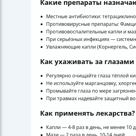
Какие препараты назнача
Местные антибиотики: тетрациклинов
Противовирусные препараты: Фамци
Противовоспалительные капли и маз
При серьёзных инфекциях — системн
Увлажняющие капли (Корнергель, Сис
Как ухаживать за глазами
Регулярно очищайте глаза тёплой к
Не используйте марганцовку, хлорге
Промывайте глаза по мере загрязнен
При травмах надевайте защитный вор
Как применять лекарства?
Капли — 4-8 раз в день, не менее 10 д
Мази — 2 раза в день, 10-14 дней.