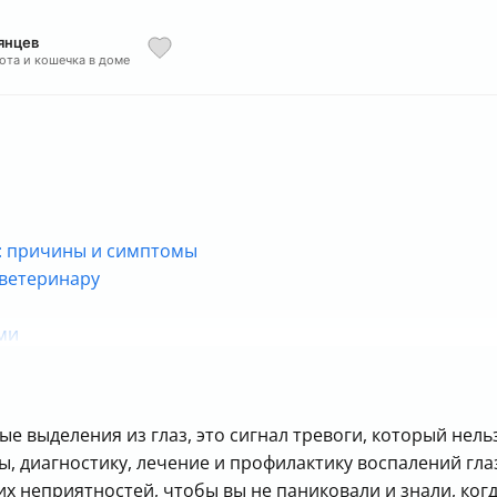
янцев
кота и кошечка в доме
т: причины и симптомы
 ветеринару
ми
ать?
внимательны!
ые выделения из глаз, это сигнал тревоги, который нель
диагностику, лечение и профилактику воспалений глаз у
х неприятностей, чтобы вы не паниковали и знали, когд