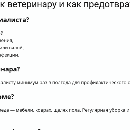
к ветеринару и как предотвра
иалиста?
й,
нения,
или вялой,
нфекции.
инара?
алисту минимум раз в полгода для профилактического о
оме?
еде — мебели, коврах, щелях пола. Регулярная уборка 