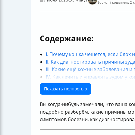
Зоолог / кошатник: 2 
Содержание:
I. Почему кошка чешется, если блох н
II. Как диагностировать причины зуда
III. Какие ещё кожные заболевания и
IV. Как лечить и управлять зудом у к
V. Когда обращаться к ветеринару и 
Показать полностью
Итог: Зуд у кошки — не всегда блохи,
Вы когда-нибудь замечали, что ваша ко
подробно разберём, какие причины могу
симптомов болезни, как диагностироват