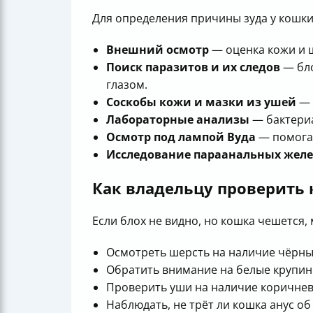
Для определения причины зуда у кошк
Внешний осмотр
— оценка кожи и ш
Поиск паразитов и их следов
— бло
глазом.
Соскобы кожи и мазки из ушей
— 
Лабораторные анализы
— бактериа
Осмотр под лампой Вуда
— помогае
Исследование параанальных желе
Как владельцу проверить 
Если блох не видно, но кошка чешется,
Осмотреть шерсть на наличие чёрны
Обратить внимание на белые крупинк
Проверить уши на наличие коричнев
Наблюдать, не трёт ли кошка анус о