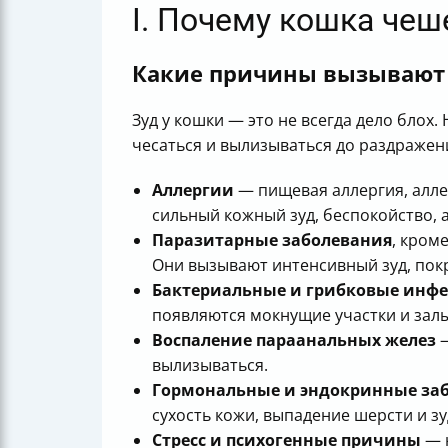
I. Почему кошка чеше
Какие причины вызывают з
Зуд у кошки — это не всегда дело блох
чесаться и вылизываться до раздражен
Аллергии
— пищевая аллергия, алле
сильный кожный зуд, беспокойство, 
Паразитарные заболевания
, кром
Они вызывают интенсивный зуд, пок
Бактериальные и грибковые инф
появляются мокнущие участки и зал
Воспаление параанальных желез
—
вылизываться.
Гормональные и эндокринные за
сухость кожи, выпадение шерсти и зу
Стресс и психогенные причины
— н