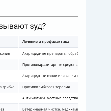
ызывают зуд?
Лечение и профилактика
скопия
Акарицидные препараты, обработка среды
Противопаразитарные средства
Акарицидные капли или капли в уши
а грибка
Противогрибковая терапия
Антибиотики, местные средства
лез
Ветеринарная чистка, медикаменты