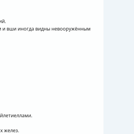
ий.
щи и вши иногда видны невооружённым
ейлетиеллами.
х желез.