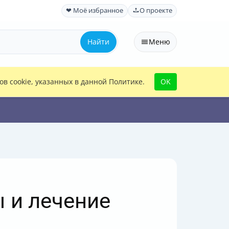
❤ Моё избранное
О проекте
Найти
Меню
в cookie, указанных в данной Политике.
OK
ы и лечение