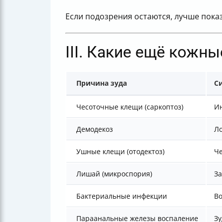
Если подозрения остаются, лучше пока
III. Какие ещё кожн
Причина зуда
С
Чесоточные клещи (саркоптоз)
Ин
Демодекоз
Ло
Ушные клещи (отодектоз)
Че
Лишай (микроспория)
За
Бактериальные инфекции
Во
Параанальные железы воспаление
Зу