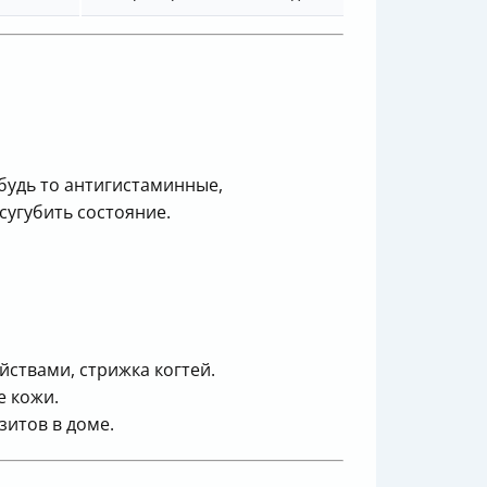
будь то антигистаминные,
угубить состояние.
ствами, стрижка когтей.
 кожи.
зитов в доме.