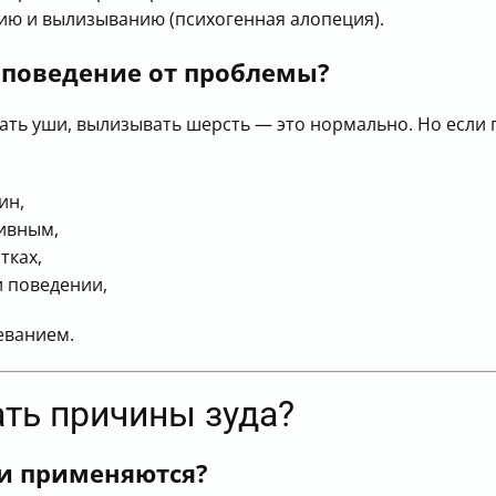
ию и вылизыванию (психогенная алопеция).
 поведение от проблемы?
ать уши, вылизывать шерсть — это нормально. Но если 
ин,
ивным,
тках,
и поведении,
леванием.
ать причины зуда?
и применяются?