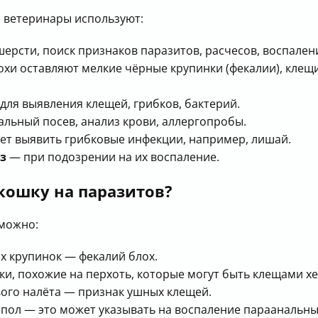
и ветеринары используют:
ерсти, поиск признаков паразитов, расчесов, воспален
хи оставляют мелкие чёрные крупинки (фекалии), кле
для выявления клещей, грибков, бактерий.
льный посев, анализ крови, аллергопробы.
т выявить грибковые инфекции, например, лишай.
з
— при подозрении на их воспаление.
кошку на паразитов?
 можно:
х крупинок — фекалий блох.
и, похожие на перхоть, которые могут быть клещами х
ого налёта — признак ушных клещей.
б пол — это может указывать на воспаление параанальны