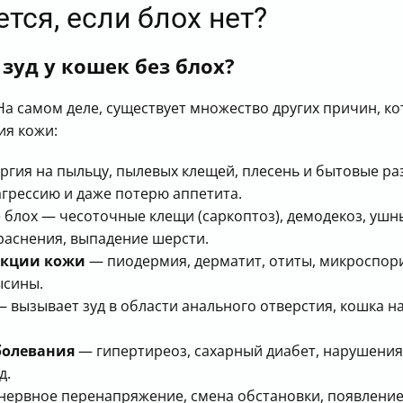
тся, если блох нет?
уд у кошек без блох?
. На самом деле, существует множество других причин, 
ия кожи:
ргия на пыльцу, пылевых клещей, плесень и бытовые ра
агрессию и даже потерю аппетита.
е блох — чесоточные клещи (саркоптоз), демодекоз, ушн
раснения, выпадение шерсти.
екции кожи
— пиодермия, дерматит, отиты, микроспория
ысины.
 вызывает зуд в области анального отверстия, кошка на
болевания
— гипертиреоз, сахарный диабет, нарушения
д.
ервное перенапряжение, смена обстановки, появление