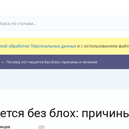
кой обработки Персональных данных
и с использованием файло
Почему кот чешется без блох: причины и лечение
ется без блох: причин
янцев