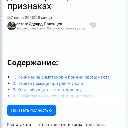
признаках
📅
7 июня 2025
⏱
6 минут
автор: Эдуард Полянцев
Зоолог / кошатник: 2 кота и кошечка в доме
Содержание:
1. Понимание симптомов и причин рвоты у кота
2. Первая помощь при рвоте у кота
3. Когда обращаться к ветеринару
4. Профилактика и уход при рвоте у кота
5. Особенности и осложнения рвоты у котов
Итог: Что делать, если у кота рвота?
Показать полностью
Рвота у кота — что это значит и когда стоит бить