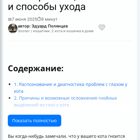
и способы ухода
📅
7 июня 2025
⏱
6 минут
автор: Эдуард Полянцев
Зоолог / кошатник: 2 кота и кошечка в доме
Содержание:
1. Распознавание и диагностика проблем с глазом у
кота
2. Причины и возможные осложнения гнойных
выделений из глаз у кота
3. Домашний уход и первая помощь при гнойных
глазах у кота
Показать полностью
4. Медицинское лечение и профессиональная
помощь
Вы когда-нибудь замечали, что у вашего кота гноится
5. Профилактика и особенности ухода за котами с