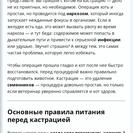
Представьте: вы пришли с котом на кастрацию — дело
не из приятных, но необходимое. Операция хоть и
простая, но проводится под
наркозом
, который иногда
запускает нежданные фокусы в организме. Если в
желудке есть еда, это может вызвать рвоту во время
наркоза — и тут беда: содержимое может попасть в
дыхательные пути и привести к серьезной
инфекции
или удушью. Звучит страшно? А между тем, это самая
частая проблема, которую легко избежать.
Чтобы операция прошла гладко и кот после нее быстро
восстановился, перед процедурой важно правильно
подготовить животное. Кастрация — это удаление
семенников
— процедура довольно простая, но только
если ветеринар уверенно справляется и кот здоров.
Основные правила питания
перед кастрацией
Вопрос номер один:
когда кота переставать кормить?