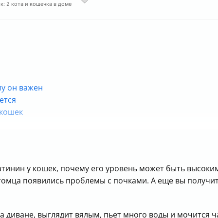
к: 2 кота и кошечка в доме
му он важен
ется
 кошек
на
шек
реатинин у кошек, почему его уровень может быть высок
питомца появились проблемы с почками. А еще вы получи
на диване, выглядит вялым, пьет много воды и мочится