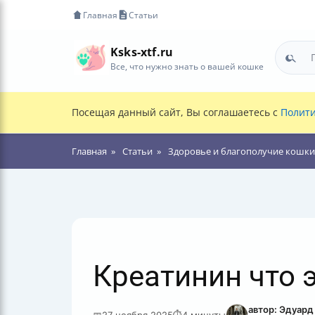
Главная
Статьи
Ksks-xtf.ru
Все, что нужно знать о вашей кошке
Посещая данный сайт, Вы соглашаетесь с
Полити
Главная
Статьи
Здоровье и благополучие кошки
Креатинин что э
автор: Эдуард
📅
27 ноября 2025
⏱
4 минуты