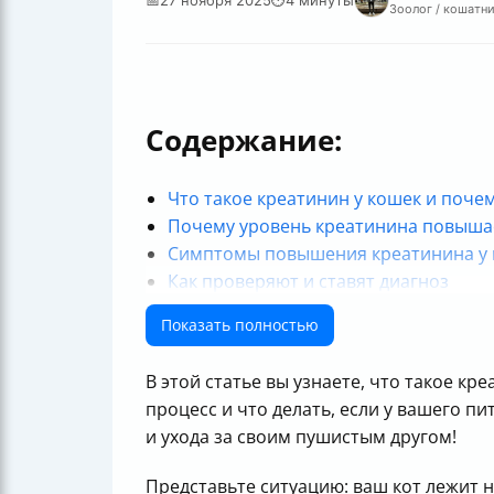
Зоолог / кошатни
Содержание:
Что такое креатинин у кошек и поче
Почему уровень креатинина повыша
Симптомы повышения креатинина у
Как проверяют и ставят диагноз
Как лечат высокий уровень креатини
Показать полностью
Практические советы владельцам ко
В этой статье вы узнаете, что такое к
процесс и что делать, если у вашего 
и ухода за своим пушистым другом!
Представьте ситуацию: ваш кот лежит 