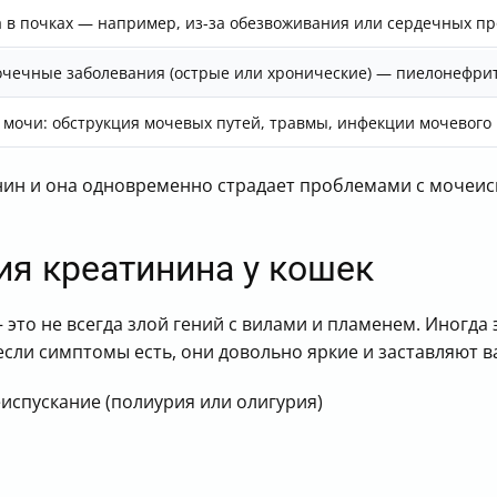
 в почках — например, из-за обезвоживания или сердечных п
чечные заболевания (острые или хронические) — пиелонефрит
 мочи: обструкция мочевых путей, травмы, инфекции мочевого
нин и она одновременно страдает проблемами с мочеис
я креатинина у кошек
это не всегда злой гений с вилами и пламенем. Иногда
если симптомы есть, они довольно яркие и заставляют ва
спускание (полиурия или олигурия)