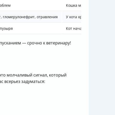
роблем
Кошка мало пьет, у нее жа
, гломерулонефрит, отравления
У кота хроническая почеч
 пузыря
Кот начал тужиться и почт
пусканием — срочно к ветеринару!
 это молчаливый сигнал, который
с всерьез задуматься: