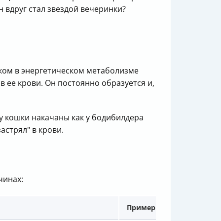
н вдруг стал звездой вечеринки?
оком в энергетическом метаболизме
 ее крови. Он постоянно образуется и,
у кошки накачаны как у бодибилдера
астрял" в крови.
чинах:
Пример из жизни