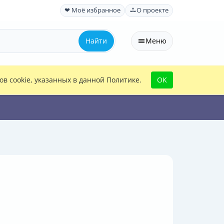
❤ Моё избранное
О проекте
Найти
Меню
в cookie, указанных в данной Политике.
OK