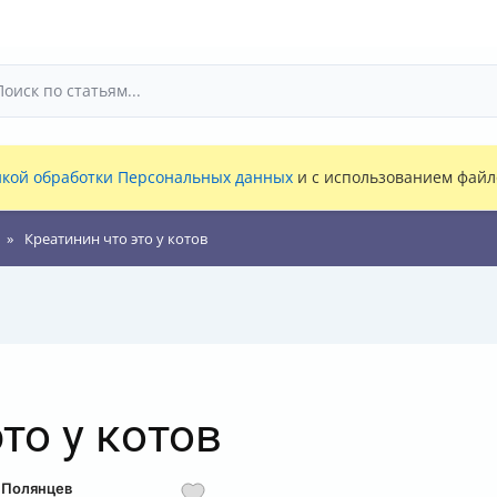
кой обработки Персональных данных
и с использованием файло
Креатинин что это у котов
то у котов
 Полянцев