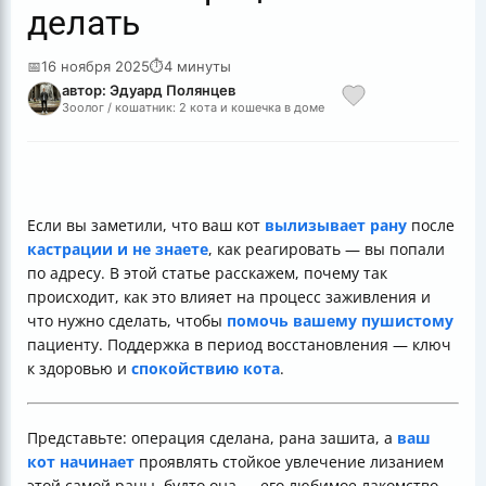
делать
📅
16 ноября 2025
⏱
4 минуты
автор: Эдуард Полянцев
Зоолог / кошатник: 2 кота и кошечка в доме
Если вы заметили, что ваш кот
вылизывает рану
после
кастрации и не знаете
, как реагировать — вы попали
по адресу. В этой статье расскажем, почему так
происходит, как это влияет на процесс заживления и
что нужно сделать, чтобы
помочь вашему пушистому
пациенту. Поддержка в период восстановления — ключ
к здоровью и
спокойствию кота
.
Представьте: операция сделана, рана зашита, а
ваш
кот начинает
проявлять стойкое увлечение лизанием
этой самой раны, будто она — его любимое лакомство.