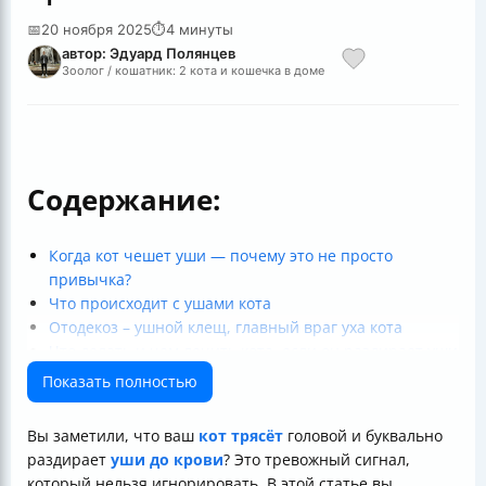
📅
20 ноября 2025
⏱
4 минуты
автор: Эдуард Полянцев
Зоолог / кошатник: 2 кота и кошечка в доме
Содержание:
Когда кот чешет уши — почему это не просто
привычка?
Что происходит с ушами кота
Отодекоз – ушной клещ, главный враг уха кота
Что делать и чем лечить кота, если он раздирает уши
Важность регулярного ухода и осмотра
Показать полностью
Кратко в таблице
Вы заметили, что ваш
кот трясёт
головой и буквально
раздирает
уши до крови
? Это тревожный сигнал,
который нельзя игнорировать. В этой статье вы