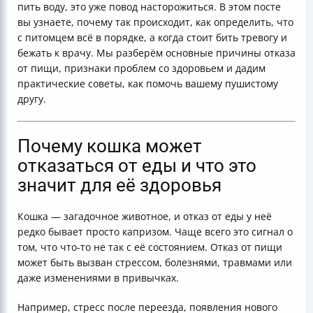
пить воду, это уже повод насторожиться. В этом посте
Когда срочно обращаться к врачу
вы узнаете, почему так происходит, как определить, что
Что делать, если кошка не ест, не пьет и выглядит
с питомцем всё в порядке, а когда стоит бить тревогу и
вялой
бежать к врачу. Мы разберём основные причины отказа
Как стимулировать аппетит у кошки
от пищи, признаки проблем со здоровьем и дадим
Почему старые кошки едят меньше и как отличить
практические советы, как помочь вашему пушистому
норму от болезни
другу.
Особенности питания после стерилизации и других
операций
Как предотвратить пищевые расстройства и
Почему кошка может
сохранить здоровье кошки
отказаться от еды и что это
Таблица симптомов и действий при отказе от еды
значит для её здоровья
Итог
Полезные ссылки
Кошка — загадочное животное, и отказ от еды у неё
редко бывает просто капризом. Чаще всего это сигнал о
том, что что-то не так с её состоянием. Отказ от пищи
может быть вызван стрессом, болезнями, травмами или
даже изменениями в привычках.
Например, стресс после переезда, появления нового