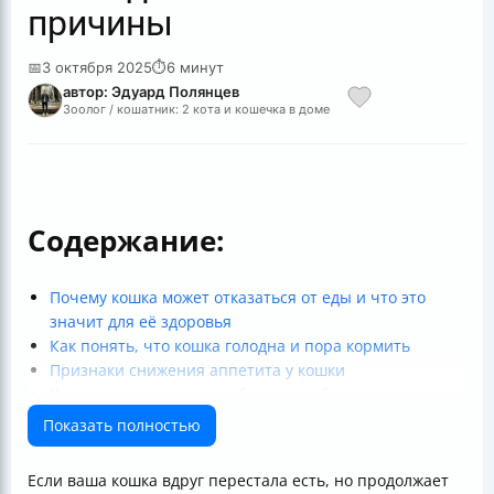
причины
📅
3 октября 2025
⏱
6 минут
автор: Эдуард Полянцев
Зоолог / кошатник: 2 кота и кошечка в доме
Содержание:
Почему кошка может отказаться от еды и что это
значит для её здоровья
Как понять, что кошка голодна и пора кормить
Признаки снижения аппетита у кошки
Как долго кошка может обходиться без еды и когда
обращаться к врачу
Показать полностью
Основные причины отказа от пищи
Как распознать проблемы с ротовой полостью и
Если ваша кошка вдруг перестала есть, но продолжает
внутренними органами