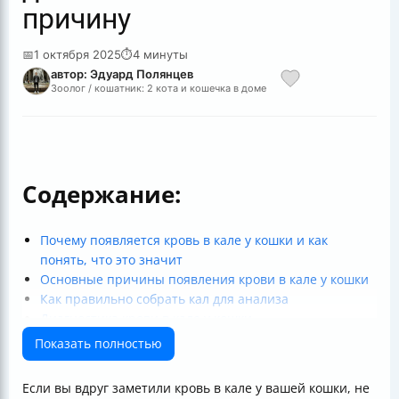
причину
📅
1 октября 2025
⏱
4 минуты
автор: Эдуард Полянцев
Зоолог / кошатник: 2 кота и кошечка в доме
Содержание:
Почему появляется кровь в кале у кошки и как
понять, что это значит
Основные причины появления крови в кале у кошки
Как правильно собрать кал для анализа
Диагностика крови в кале у кошки
Последствия самолечения и почему это опасно
Показать полностью
Профилактика появления крови в кале
Стоимость диагностики и лечения
Если вы вдруг заметили кровь в кале у вашей кошки, не
Итог — что делать, если вы увидели кровь в кале у