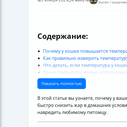
Зоолог / кошатник
Содержание:
Почему у кошки повышается темпер
Как правильно измерить температур
Что делать, если температура у кош
Какие препараты можно использова
Когда бежать к ветеринару
Показать полностью
Итог
Полезные ссылки
В этой статье вы узнаете, почему у ва
быстро снизить жар в домашних условия
навредить любимому питомцу.