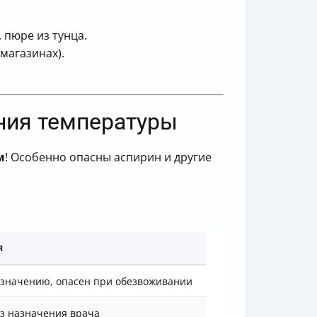
 пюре из тунца.
магазинах).
ния температуры
м
! Особенно опасны аспирин и другие
я
азначению, опасен при обезвоживании
ез назначения врача