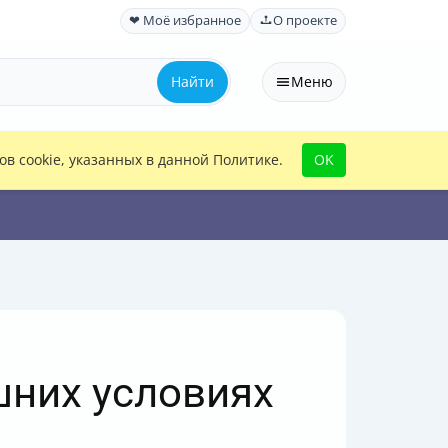
❤ Моё избранное
О проекте
Найти
Меню
в cookie, указанных в данной Политике.
OK
шних условиях