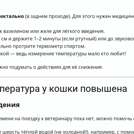
ректально
(в заднем проходе). Для этого нужен медици
 вазелином или желе для лёгкого введения.
см и держите 1–2 минуты (если ртутный) или до звуково
льно протрите термометр спиртом.
шкой — ведь измерение температуры мало кто любит!
жно подумать о действиях для её снижения.
мпература у кошки повышена
дения
ремени на поездку к ветеринару пока нет, можно помочь
те шерсть тёплой водой (не холодной!), например, с по