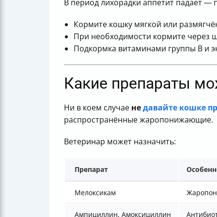
В период лихорадки аппетит падает — п
Кормите кошку мягкой или размягчё
При необходимости кормите через ш
Подкормка витаминами группы В и э
Какие препараты мо
Ни в коем случае
не
давайте кошке п
распространённые жаропонижающие.
Ветеринар может назначить:
Препарат
Особенн
Мелоксикам
Жаропони
Ампициллин, Амоксициллин
Антибиот