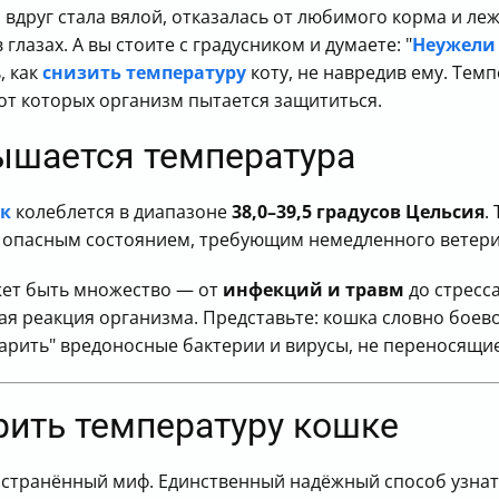
 вдруг стала вялой, отказалась от любимого корма и л
глазах. А вы стоите с градусником и думаете: "
Неужели 
, как
снизить температуру
коту, не навредив ему. Темп
 от которых организм пытается защититься.
ышается температура
ек
колеблется в диапазоне
38,0–39,5 градусов Цельсия
.
 — опасным состоянием, требующим немедленного ветер
ет быть множество — от
инфекций и травм
до стресса
я реакция организма. Представьте: кошка словно боев
рить" вредоносные бактерии и вирусы, не переносящие
рить температуру кошке
остранённый миф. Единственный надёжный способ узнат