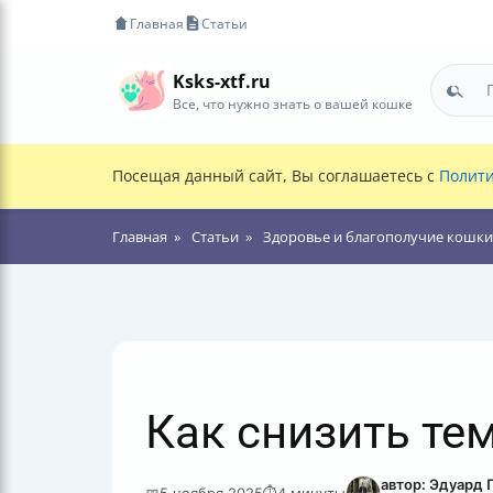
Главная
Статьи
Ksks-xtf.ru
Все, что нужно знать о вашей кошке
Посещая данный сайт, Вы соглашаетесь с
Полити
Главная
Статьи
Здоровье и благополучие кошки
Как снизить те
автор: Эдуард 
📅
5 ноября 2025
⏱
4 минуты