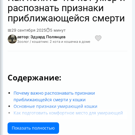
распознать признаки
приближающейся смерти
📅
29 сентября 2025
⏱
5 минут
автор: Эдуард Полянцев
Зоолог / кошатник: 2 кота и кошечка в доме
Содержание:
Почему важно распознавать признаки
приближающейся смерти у кошки
Основные признаки умирающей кошки
Как подготовить комфортное место для умирающей
кошки
Как облегчить страдания питомца
Показать полностью
Когда стоит задуматься об усыплении