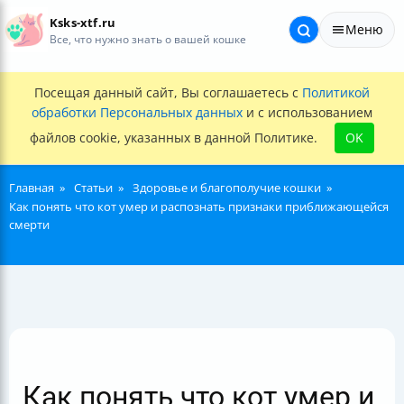
Ksks-xtf.ru
Меню
Все, что нужно знать о вашей кошке
Посещая данный сайт, Вы соглашаетесь с
Политикой
обработки Персональных данных
и с использованием
файлов cookie, указанных в данной Политике.
OK
Главная
Статьи
Здоровье и благополучие кошки
Как понять что кот умер и распознать признаки приближающейся
смерти
Как понять что кот умер и