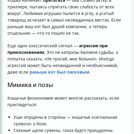
Кошка начинает
прятаться
— она словно актёр в
триллере, пытаясь спрятать свою слабость от всех
вокруг. Любимая игрушка пылится в углу, а усатый
товарищ исчезает в самых неожиданных местах. Если
раньше ваш кот был душой компании, а теперь
отшельник — что-то пошло не так.
Еще один классический сигнал —
агрессия при
прикосновениях
. Это не капризы баловня судьбы, а
попытка сказать: «Не трогай, мне больно!». Иногда
агрессия может быть неожиданной и необъяснимой,
даже если
раньше кот был ласковым
.
Мимика и позы
Кошачья физиономия может многое рассказать, если
приглядеться:
Уши опущены в стороны — кошачья «сигнальная
тревога» о боли.
Глазные щели сужены, глаза будто прищурены.