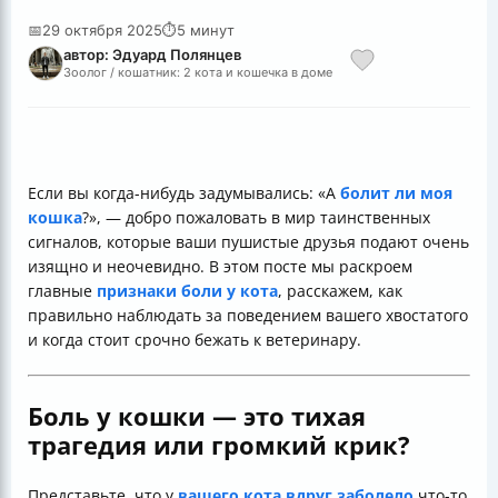
📅
29 октября 2025
⏱
5 минут
автор: Эдуард Полянцев
Зоолог / кошатник: 2 кота и кошечка в доме
Если вы когда-нибудь задумывались: «А
болит ли моя
кошка
?», — добро пожаловать в мир таинственных
сигналов, которые ваши пушистые друзья подают очень
изящно и неочевидно. В этом посте мы раскроем
главные
признаки боли у кота
, расскажем, как
правильно наблюдать за поведением вашего хвостатого
и когда стоит срочно бежать к ветеринару.
Боль у кошки — это тихая
трагедия или громкий крик?
Представьте, что у
вашего кота вдруг заболело
что-то