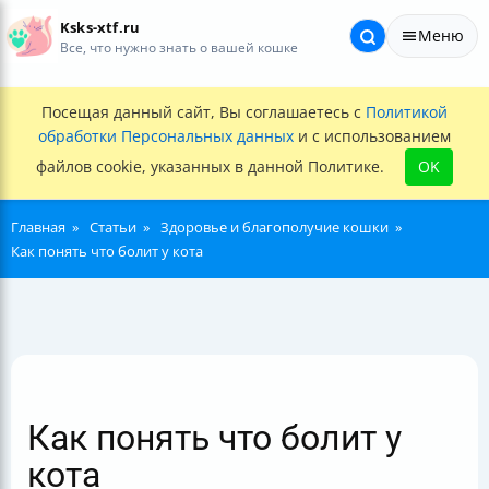
Ksks-xtf.ru
Меню
Все, что нужно знать о вашей кошке
Посещая данный сайт, Вы соглашаетесь с
Политикой
обработки Персональных данных
и с использованием
файлов cookie, указанных в данной Политике.
OK
Главная
Статьи
Здоровье и благополучие кошки
Как понять что болит у кота
Как понять что болит у
кота