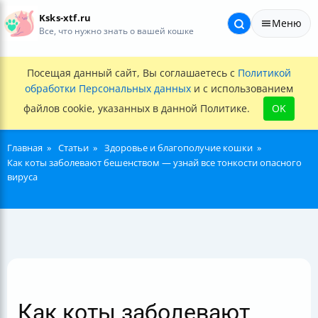
Ksks-xtf.ru
Меню
Все, что нужно знать о вашей кошке
Посещая данный сайт, Вы соглашаетесь с
Политикой
обработки Персональных данных
и с использованием
файлов cookie, указанных в данной Политике.
OK
Главная
Статьи
Здоровье и благополучие кошки
Как коты заболевают бешенством — узнай все тонкости опасного
вируса
Как коты заболевают