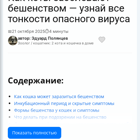
бешенством — узнай все
тонкости опасного вируса
📅
21 октября 2025
⏱
4 минуты
автор: Эдуард Полянцев
Зоолог / кошатник: 2 кота и кошечка в доме
Содержание:
Как кошка может заразиться бешенством
Инкубационный период и скрытые симптомы
Формы бешенства у кошек и симптомы
Что делать при подозрении на бешенство
Лечение и профилактика — как защитить кота и себя
Короткий итог
Показать полностью
Полезные ссылки