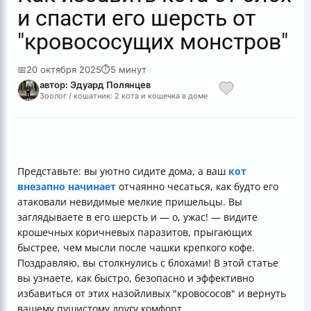
и спасти его шерсть от
"кровососущих монстров"
📅
20 октября 2025
⏱
5 минут
автор: Эдуард Полянцев
Зоолог / кошатник: 2 кота и кошечка в доме
Представьте: вы уютно сидите дома, а ваш
кот
внезапно начинает
отчаянно чесаться, как будто его
атаковали невидимые мелкие пришельцы. Вы
заглядываете в его шерсть и — о, ужас! — видите
крошечных коричневых паразитов, прыгающих
быстрее, чем мысли после чашки крепкого кофе.
Поздравляю, вы столкнулись с блохами! В этой статье
вы узнаете, как быстро, безопасно и эффективно
избавиться от этих назойливых "кровососов" и вернуть
вашему пушистому другу комфорт.