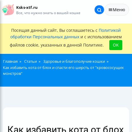
Ksks-xtf.ru
Меню
Все, что нужно знать о вашей кошке
Посещая данный сайт, Вы соглашаетесь с
Политикой
обработки Персональных данных
и с использованием
файлов cookie, указанных в данной Политике.
OK
Главная
Статьи
Здоровье и благополучие кошки
Как избавить кота от блох и спасти его шерсть от "кровососущих
монстров"
Как избавить кота от блох