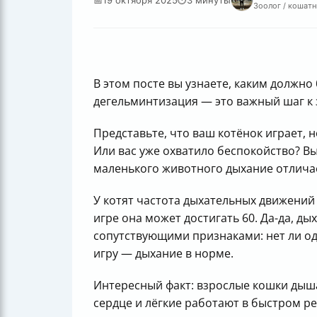
Зоолог / кошатн
В этом посте вы узнаете, каким должн
дегельминтизация — это важный шаг к
Представьте, что ваш котёнок играет, 
Или вас уже охватило беспокойство? Вы
маленького животного дыхание отличае
У котят частота дыхательных движений 
игре она может достигать 60. Да-да, д
сопутствующими признаками: нет ли оды
игру — дыхание в норме.
Интересный факт: взрослые кошки дыша
сердце и лёгкие работают в быстром р