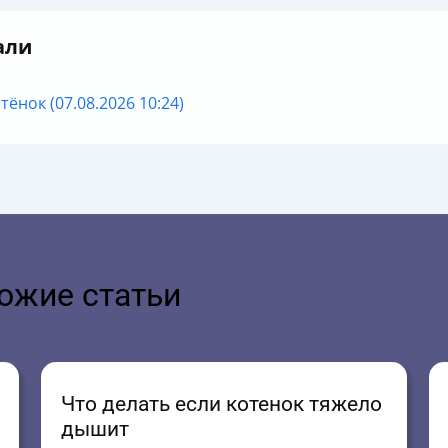
али
ёнок (07.08.2026 10:24)
ожие статьи
Что делать если котенок тяжело
дышит