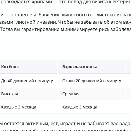
провождается хрипами — это повод для визита к ветерин
ии — процессе избавления животного от глистных инваз
аками глистной инвазии. Чтобы не забывать об этом в
 Тогда вы гарантированно минимизируете риск заболев
Котёнок
Взрослая кошка
До 40 движений в минуту
Около 20 движений в минуту
Высокая
Средняя
Каждые 3 месяца
Каждые 3 месяца
 остаётся активным, ест, играет и не забывает вас радо
 дыхания, учащённое дыхание в состоянии покоя, проб