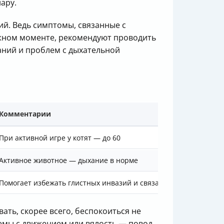
ару.
ий. Ведь симптомы, связанные с
ажном моменте, рекомендуют проводить
аний и проблем с дыхательной
Комментарии
При активной игре у котят — до 60
Активное животное — дыхание в норме
Помогает избежать глистных инвазий и связанных с ними про
вать, скорее всего, беспокоиться не
лемы с движением или вялость — повод