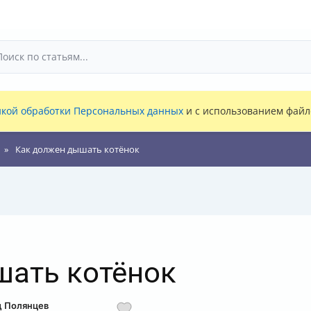
кой обработки Персональных данных
и с использованием файло
Как должен дышать котёнок
шать котёнок
д Полянцев