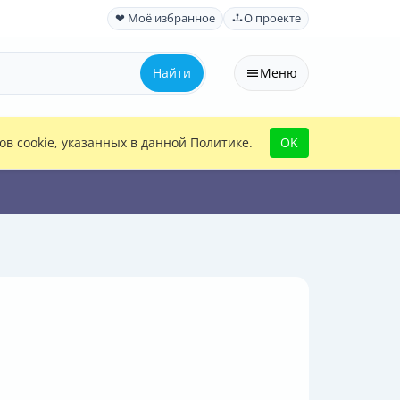
❤ Моё избранное
О проекте
Найти
Меню
в cookie, указанных в данной Политике.
OK