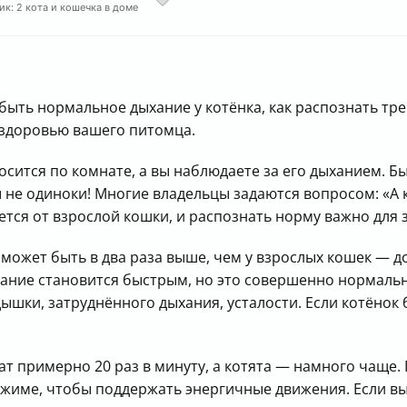
ик: 2 кота и кошечка в доме
о быть нормальное дыхание у котёнка, как распознать 
 здоровью вашего питомца.
носится по комнате, а вы наблюдаете за его дыханием. Б
 не одиноки! Многие владельцы задаются вопросом: «А к
тся от взрослой кошки, и распознать норму важно для 
может быть в два раза выше, чем у взрослых кошек — д
ыхание становится быстрым, но это совершенно нормаль
шки, затруднённого дыхания, усталости. Если котёнок б
т примерно 20 раз в минуту, а котята — намного чаще.
ежиме, чтобы поддержать энергичные движения. Если вы