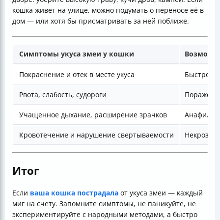
кошка живет на улице, можно подумать о переносе её в
дом — или хотя бы присматривать за ней поближе.
Симптомы укуса змеи у кошки
Возможны
Покраснение и отек в месте укуса
Быстрое р
Рвота, слабость, судороги
Поражени
Учащенное дыхание, расширение зрачков
Анафилакс
Кровотечение и нарушение свертываемости
Некроз тк
Итог
Если
ваша кошка пострадала
от укуса змеи — каждый
миг на счету. Запомните симптомы, не паникуйте, не
экспериментируйте с народными методами, а быстро