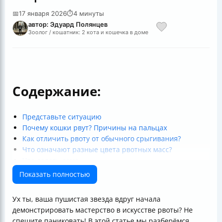
📅
17 января 2026
⏱
4 минуты
автор: Эдуард Полянцев
Зоолог / кошатник: 2 кота и кошечка в доме
Содержание:
Представьте ситуацию
Почему кошки рвут? Причины на пальцах
Как отличить рвоту от обычного срыгивания?
Что означают разные цвета рвотных масс?
Что делать дома
Когда бежать к ветеринару
Показать полностью
Препараты, которые назначает врач
Итоговая памятка для владельцев
Ух ты, ваша пушистая звезда вдруг начала
Полезные ссылки
демонстрировать мастерство в искусстве рвоты? Не
спешите паниковать! В этой статье мы разберёмся,