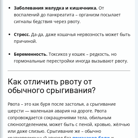
Заболевания желудка и кишечника.
От
воспалений до панкреатита – организм посылает
сигналы бедствия через рвоту.
Стресс.
Да-да, даже кошачья нервозность может быть
причиной.
Беременность.
Токсикоз у кошек – редкость, но
гормональные перестройки иногда вызывают рвоту.
Как отличить рвоту от
обычного срыгивания?
Рвота – это как буря после застолья, а срыгивание
шерсти — маленькая авария на дороге. Рвота
сопровождается сокращениями тела, обильным
слюноотделением, может быть с пеной, кровью, жёлчью
или даже слизью. Срыгивание же – обычно
кратковременный эпизод без
признаков боли
и