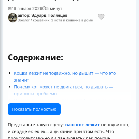
📅
16 января 2026
⏱
5 минут
автор: Эдуард Полянцев
Зоолог / кошатник: 2 кота и кошечка в доме
Содержание:
Кошка лежит неподвижно, но дышит — что это
значит
Почему кот может не двигаться, но дышать —
причины проблемы
Почему дыхание у кошки может быть открытым и
учащённым
Показать полностью
Что делать в домашних условиях, если кот лежит и
дышит
Представьте такую сцену:
ваш кот лежит
неподвижно,
Как диагностируют причины дыхательных проблем у
и сердце ёк-ёк-ёк… а дыхание при этом есть. Что
кошек
происходит? Нужно ли паниковать? Как помочь