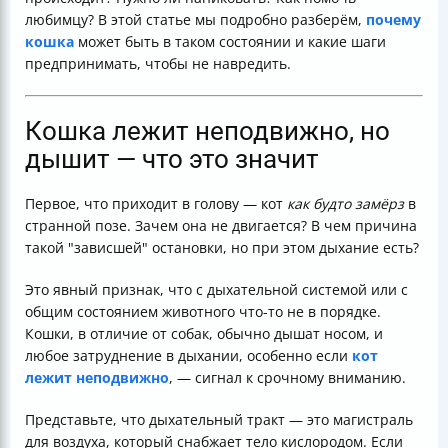
Пример из практики
любимцу? В этой статье мы подробно разберём,
почему
Почему важно не игнорировать дыхательные
кошка
может быть в таком состоянии и какие шаги
симптомы
предпринимать, чтобы не навредить.
Полезные советы по профилактике
Итог
Полезные ссылки
Кошка лежит неподвижно, но
дышит — что это значит
Первое, что приходит в голову — кот
как будто замёрз
в
странной позе. Зачем она не двигается? В чем причина
такой "зависшей" остановки, но при этом дыхание есть?
Это явный признак, что с дыхательной системой или с
общим состоянием животного что-то не в порядке.
Кошки, в отличие от собак, обычно дышат носом, и
любое затруднение в дыхании, особенно если
кот
лежит неподвижно
, — сигнал к срочному вниманию.
Представьте, что дыхательный тракт — это магистраль
для воздуха, который снабжает тело кислородом. Если