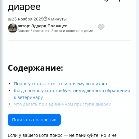
диарее
📅
25 ноября 2025
⏱
4 минуты
автор: Эдуард Полянцев
Зоолог / кошатник: 2 кота и кошечка в доме
Содержание:
Понос у кота — что это и почему возникает
Когда понос у кота требует немедленного обращения
к ветеринару
Что делать при единичном приступе диареи
Как правильно кормить кота с проблемами
пищеварения
Показать полностью
Профилактика кишечных инфекций и глистных
инвазий
Если у вашего кота понос — не паникуйте, но и не
Особенности диареи при пищевом отравлении и