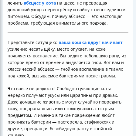
лечить
абсцесс у кота
на щеке, не превращая
домашний уход в нервотрёпку и войну с непоседливым
питомцем. Обсудим, почему абсцесс — это настоящая
проблема, требующая внимательного подхода.
Представьте ситуацию:
ваша кошка вдруг начинает
усиленно чесать щёку, место опухает, на коже
появляется воспаление. Вы видите небольшую рану, из
которой время от времени выделяется гной. Вот вам и
классический абсцесс — гнойное воспаление в тканях
под кожей, вызываемое бактериями после травмы.
Это вовсе не редкость! Свободно гуляющие коты
нередко получают укусы или царапины при драках.
Даже домашние животные могут случайно повредить
кожу, поцарапавшись или столкнувшись с острым
предметом. И именно в такие повреждения любят
проникать бактерии — пастерелла, стафилококк и
другие, превращая безобидную ранку в гнойный
кошмар.