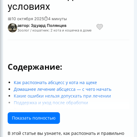
условиях
📅
10 октября 2025
⏱
4 минуты
автор: Эдуард Полянцев
Зоолог / кошатник: 2 кота и кошечка в доме
Содержание:
Как распознать абсцесс у кота на щеке
Домашнее лечение абсцесса — с чего начать
Какие ошибки нельзя допускать при лечении
Поддержка и уход после обработки
Когда нужно срочно к ветеринару
Полезные ссылки
Показать полностью
В этой статье вы узнаете, как распознать и правильно