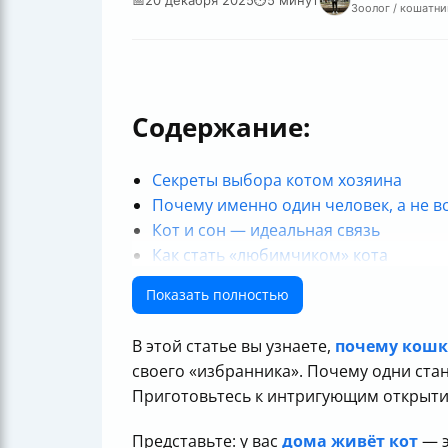
Зоолог / кошатни
Содержание:
Секреты выбора котом хозяина
Почему именно один человек, а не в
Кот и сон — идеальная связь
Как стать «любимчиком» кота
Таблица сравнения поведения у люб
Показать полностью
Полезные ссылки
В этой статье вы узнаете,
почему кошк
своего «избранника». Почему одни ст
Приготовьтесь к интригующим открыти
Представьте: у вас
дома живёт кот
— э