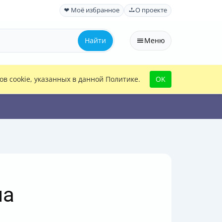
❤ Моё избранное
О проекте
Найти
Меню
в cookie, указанных в данной Политике.
OK
на