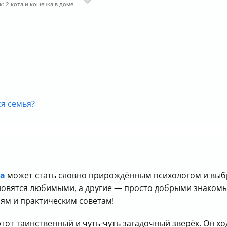
к: 2 кота и кошечка в доме
ся семья?
имого и просто знакомого человека
а
может стать словно прирождённым психологом и выбр
ановятся любимыми, а другие — просто добрыми знаком
ям и практическим советам!
тот таинственный и чуть-чуть загадочный зверёк. Он ход