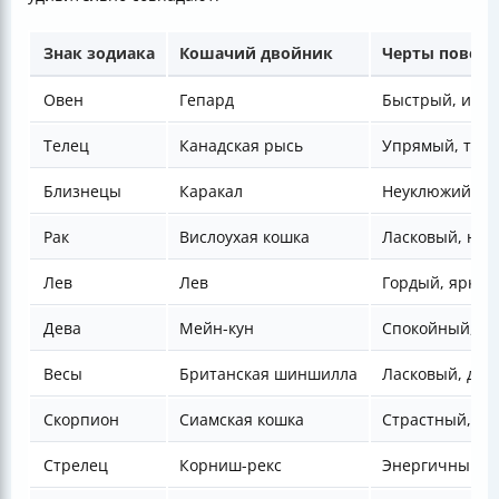
Знак зодиака
Кошачий двойник
Черты поведе
Овен
Гепард
Быстрый, имп
Телец
Канадская рысь
Упрямый, тру
Близнецы
Каракал
Неуклюжий, иг
Рак
Вислоухая кошка
Ласковый, не
Лев
Лев
Гордый, яркий
Дева
Мейн-кун
Спокойный, п
Весы
Британская шиншилла
Ласковый, др
Скорпион
Сиамская кошка
Страстный, эм
Стрелец
Корниш-рекс
Энергичный, 