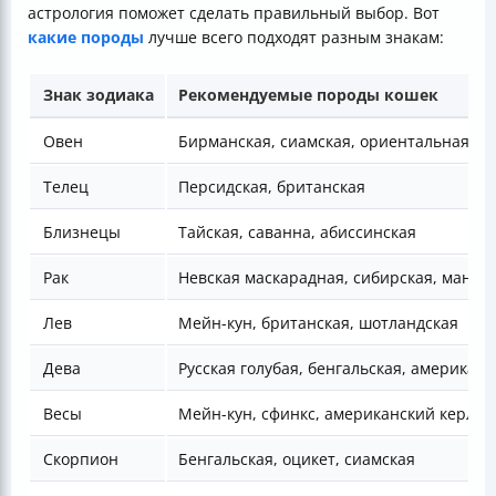
астрология поможет сделать правильный выбор. Вот
какие породы
лучше всего подходят разным знакам:
Знак зодиака
Рекомендуемые породы кошек
Овен
Бирманская, сиамская, ориентальная
Телец
Персидская, британская
Близнецы
Тайская, саванна, абиссинская
Рак
Невская маскарадная, сибирская, манчки
Лев
Мейн-кун, британская, шотландская
Дева
Русская голубая, бенгальская, американ
Весы
Мейн-кун, сфинкс, американский керл,
Скорпион
Бенгальская, оцикет, сиамская