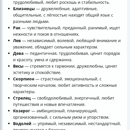
трудолюбивый, любит роскошь и стабильность.
Близнецы
— дружелюбные, адаптивные,
общительные, с лёгкостью находят общий язык с
разными людьми.
Рак
— чувствительный, преданный, ранимый, ищет
нежности и покоя в отношениях.
Лев
— независимый, волевой, любящий внимание и
уважение, обладает сильным характером.
Дева
— педантичная, трудолюбивая, ценит порядок
и красоту, умна и сдержанна.
Весы
— стремятся к гармонии, дружелюбны, ценят
эстетику и спокойствие.
Скорпион
— страстный, эмоциональный, с
творческим началом, любит активность и сложные
характеры.
Стрелец
— свободолюбивый, энергичный, любит
путешествия и новые впечатления.
Козерог
— амбициозный, планирующий,
организованный, с сильным умом и упорством.
Водолей
— упрямый, независимый, нестандартный,
привязывается к близким.