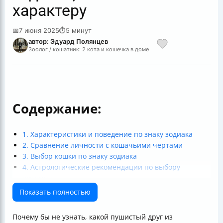
характеру
📅
7 июня 2025
⏱
5 минут
автор: Эдуард Полянцев
Зоолог / кошатник: 2 кота и кошечка в доме
Содержание:
1. Характеристики и поведение по знаку зодиака
2. Сравнение личности с кошачьими чертами
3. Выбор кошки по знаку зодиака
4. Астрологические рекомендации по выбору
питомца
Заключение
Показать полностью
Почему бы не узнать, какой пушистый друг из