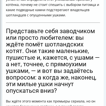
Особенности ушек: количество складок и степень
котёнка, почему не стоит спешить с выбором питомца и
опускания
какие подводные камни подстерегают владельцев
Практические советы для хозяев котят
шотландцев с опущенными ушками.
Когда котёнок уже «готов» стать вислоухим?
Как понять, что уши правильно висят?
Заключение
Представьте себя заводчиком
Полезные ссылки
или просто любителем: вы
ждёте помёт шотландских
котят. Они такие маленькие,
пушистые и, кажется, с ушами —
а нет, точнее, с прямоухими
ушками, — и вот вы задаётесь
вопросом: а когда же, наконец,
эти милые ушки начнут
опускаться вниз?
Вы ждёте этого момента как премьеры сериала, но он