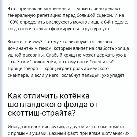
Этот признак не мгновенный — ушки словно делают
генеральную репетицию перед большой сценой. И на
100% определить вислоухость можно лишь к 6-й неделе,
когда окончательно формируется структура уха.
Знаете, почему? Потому что вислоухость связана с
доминантным геном, который влияет на слабость хряща
ушной раковины. Слабый хрящ не может держать ухо в
"взлётном" положении, поэтому оно и "клёшится".
Проще говоря — хрящ играет роль армейского
снайпера, и если у него "ослабнут пальцы", ухо упадёт.
Как отличить котёнка
шотландского фолда от
скоттиш-страйта?
Иногда котёнок вислоухий, а другой из того же помёта —
с прямыми ушами. Важный факт: при вязке шотландских