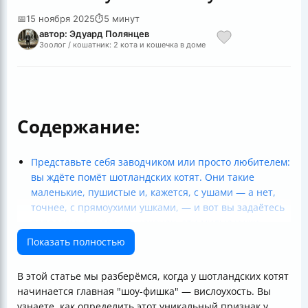
📅
15 ноября 2025
⏱
5 минут
автор: Эдуард Полянцев
Зоолог / кошатник: 2 кота и кошечка в доме
Содержание:
Представьте себя заводчиком или просто любителем:
вы ждёте помёт шотландских котят. Они такие
маленькие, пушистые и, кажется, с ушами — а нет,
точнее, с прямоухими ушками, — и вот вы задаётесь
вопросом: а когда же, наконец, эти милые ушки
начнут опускаться вниз?
Показать полностью
Что такое шотландская вислоухость и почему уши
опускаются не сразу?
В этой статье мы разберёмся, когда у шотландских котят
Как отличить котёнка шотландского фолда от
начинается главная "шоу-фишка" — вислоухость. Вы
скоттиш-страйта?
узнаете, как определить этот уникальный признак у