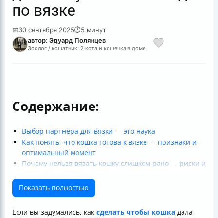
по вязке
📅
30 сентября 2025
⏱
5 минут
автор: Эдуард Полянцев
Зоолог / кошатник: 2 кота и кошечка в доме
Содержание:
Выбор партнёра для вязки — это наука
Как понять, что кошка готова к вязке — признаки и
оптимальный момент
Почему нельзя вязать кошку слишком рано — риски и
возрастные ограничения
Подготовка кошки и кота к вязке — вакцинация,
Показать полностью
обработка и стресс
Как проходит вязка — что взять с собой и как
Если вы задумались, как
сделать чтобы кошка
дала
обеспечить комфорт