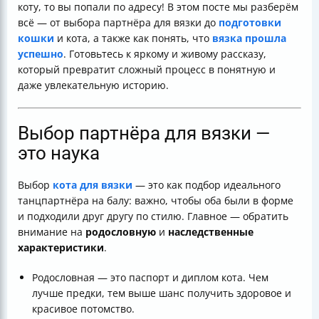
коту, то вы попали по адресу! В этом посте мы разберём
Как понять, что вязка прошла успешно — признаки и
всё — от выбора партнёра для вязки до
подготовки
диагностика беременности
кошки
и кота, а также как понять, что
вязка прошла
Возможные осложнения и как их избежать
успешно
. Готовьтесь к яркому и живому рассказу,
Зачем не стоит вязать кошек без особой цели
который превратит сложный процесс в понятную и
Юридические моменты платной вязки
даже увлекательную историю.
Итоговая таблица: что нужно знать для успешной
вязки кошки
Полезные ссылки
Выбор партнёра для вязки —
это наука
Выбор
кота для вязки
— это как подбор идеального
танцпартнёра на балу: важно, чтобы оба были в форме
и подходили друг другу по стилю. Главное — обратить
внимание на
родословную
и
наследственные
характеристики
.
Родословная — это паспорт и диплом кота. Чем
лучше предки, тем выше шанс получить здоровое и
красивое потомство.