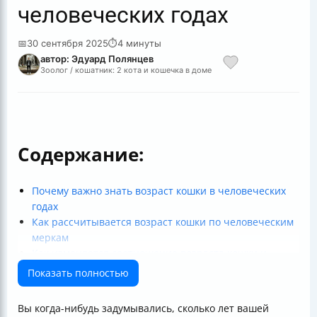
человеческих годах
📅
30 сентября 2025
⏱
4 минуты
автор: Эдуард Полянцев
Зоолог / кошатник: 2 кота и кошечка в доме
Содержание:
Почему важно знать возраст кошки в человеческих
годах
Как рассчитывается возраст кошки по человеческим
меркам
Как изменяется соотношение возраста кошки и
человека с возрастом питомца
Показать полностью
Как использовать калькулятор для определения
возраста кошки
Вы когда-нибудь задумывались, сколько лет вашей
Можно ли адаптировать расчёт для кошек с