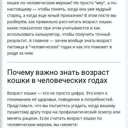
кошке по человеческим меркам? Не просто "мяу", а по-
атипичным развитием
настоящему — чтобы понять, когда она уже мудрый
Практические советы для владельцев с учётом
старец, а когда еще юный проказник? В этом посте мы
возраста кошки
разберём, как правильно рассчитать возраст кошки,
Итоговая таблица для быстрого расчёта возраста
какие показатели при этом учитываются и как
кошки
использовать калькулятор, чтобы получить точный
Заключение
результат. А главное — зачем вообще знать возраст
питомца в "человеческих" годах и как это поможет в
уходе за ним.
Почему важно знать возраст
кошки в человеческих годах
Возраст кошки — это не просто цифра. Это ключ к
пониманию её здоровья, поведения и потребностей.
Представьте, что вы пытаетесь угадать, когда вашему
пушистому другу пора на профилактический осмотр или
менять рацион. Если считать возраст кошки по
человеческим меркам, вы сможете: