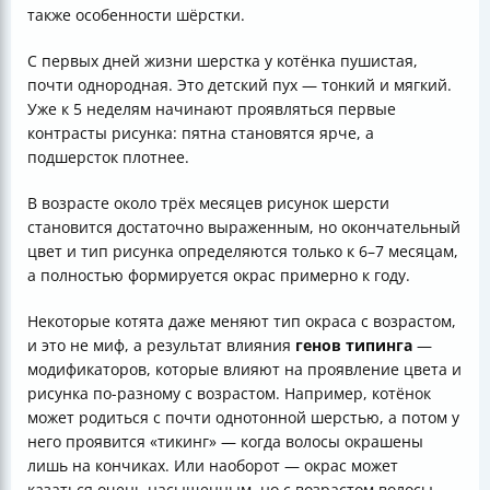
также особенности шёрстки.
С первых дней жизни шерстка у котёнка пушистая,
почти однородная. Это детский пух — тонкий и мягкий.
Уже к 5 неделям начинают проявляться первые
контрасты рисунка: пятна становятся ярче, а
подшерсток плотнее.
В возрасте около трёх месяцев рисунок шерсти
становится достаточно выраженным, но окончательный
цвет и тип рисунка определяются только к 6–7 месяцам,
а полностью формируется окрас примерно к году.
Некоторые котята даже меняют тип окраса с возрастом,
и это не миф, а результат влияния
генов типинга
—
модификаторов, которые влияют на проявление цвета и
рисунка по-разному с возрастом. Например, котёнок
может родиться с почти однотонной шерстью, а потом у
него проявится «тикинг» — когда волосы окрашены
лишь на кончиках. Или наоборот — окрас может
казаться очень насыщенным, но с возрастом волосы