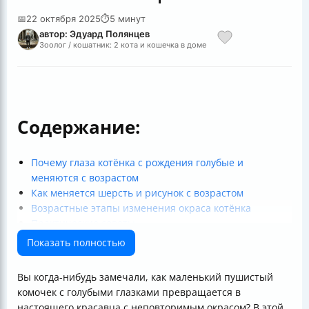
📅
22 октября 2025
⏱
5 минут
автор: Эдуард Полянцев
Зоолог / кошатник: 2 кота и кошечка в доме
Содержание:
Почему глаза котёнка с рождения голубые и
меняются с возрастом
Как меняется шерсть и рисунок с возрастом
Возрастные этапы изменения окраса котёнка
Практические советы
Подытожим
Показать полностью
Полезные ссылки
Вы когда-нибудь замечали, как маленький пушистый
комочек с голубыми глазками превращается в
настоящего красавца с неповторимым окрасом? В этой