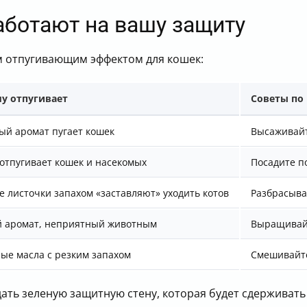
аботают на вашу защиту
 отпугивающим эффектом для кошек:
у отпугивает
Советы по
ый аромат пугает кошек
Высаживайт
 отпугивает кошек и насекомых
Посадите п
е листочки запахом «заставляют» уходить котов
Разбрасыва
й аромат, неприятный животным
Выращивайт
ые масла с резким запахом
Смешивайте
дать зеленую защитную стену, которая будет сдержива