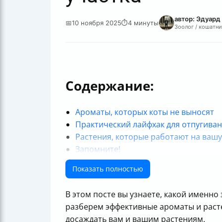
автор: Эдуард
📅
10 ноября 2025
⏱
4 минуты
Зоолог / кошатни
Содержание:
Ароматы, которых коты не выносят
Практический лайфхак для отпугиван
Растения, которые работают на ваш
Запомните!
Полезные ссылки
Показать полностью
В этом посте вы узнаете, какой именно
разберем эффективные ароматы и расте
досаждать вам и вашим растениям.