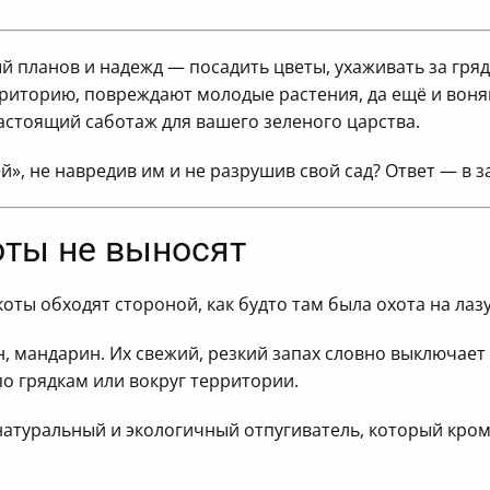
й планов и надежд — посадить цветы, ухаживать за гряд
риторию, повреждают молодые растения, да ещё и воняю
настоящий саботаж для вашего зеленого царства.
й», не навредив им и не разрушив свой сад? Ответ — в з
оты не выносят
коты обходят стороной, как будто там была охота на ла
н, мандарин. Их свежий, резкий запах словно выключает 
о грядкам или вокруг территории.
 натуральный и экологичный отпугиватель, который кро