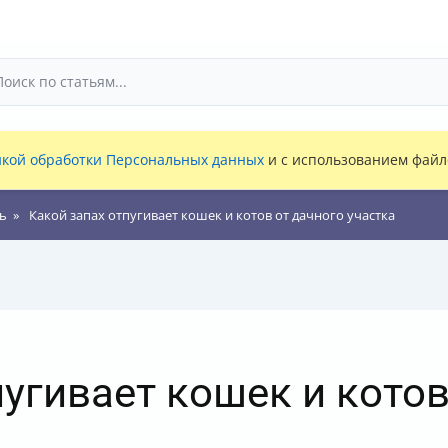
кой обработки Персональных данных
и с использованием файло
ь
Какой запах отпугивает кошек и котов от дачного участка
пугивает кошек и котов