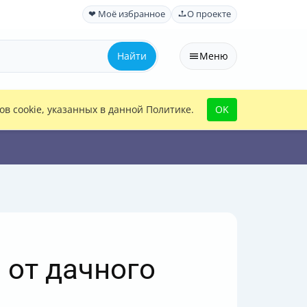
❤ Моё избранное
О проекте
Найти
Меню
в cookie, указанных в данной Политике.
OK
 от дачного