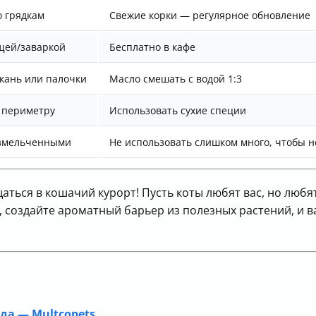
о грядкам
Свежие корки — регулярное обновление
щей/заваркой
Бесплатно в кафе
ткань или палочки
Масло смешать с водой 1:3
 периметру
Использовать сухие специи
измельченными
Не использовать слишком много, чтобы 
ться в кошачий курорт! Пусть коты любят вас, но любя
создайте ароматный барьер из полезных растений, и ва
да — Multcopets