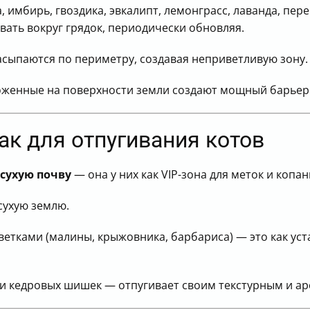
а, имбирь, гвоздика, эвкалипт, лемонграсс, лаванда, пе
вать вокруг грядок, периодически обновляя.
насыпаются по периметру, создавая неприветливую зону.
оженные на поверхности земли создают мощный барьер 
к для отпугивания котов
 сухую почву
— она у них как VIP-зона для меток и копа
сухую землю.
тками (малины, крыжовника, барбариса) — это как уста
ли кедровых шишек — отпугивает своим текстурным и а