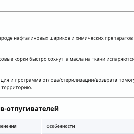
вроде нафталиновых шариков и химических препаратов —
овые корки быстро сохнут, а масла на ткани испаряются
ация и программа отлова/стерилизации/возврата помогу
а территорию.
в-отпугивателей
менения
Особенности