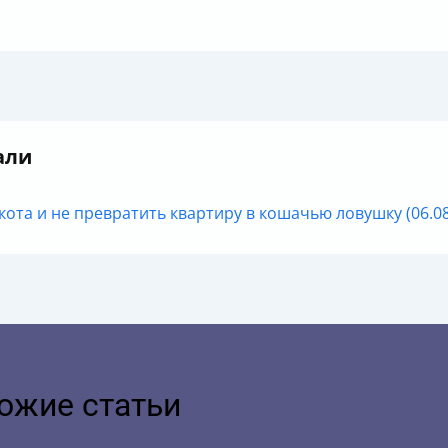
али
кота и не превратить квартиру в кошачью ловушку (06.08
ожие статьи