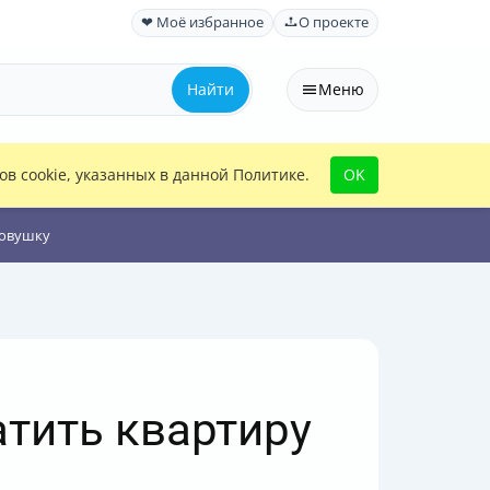
❤ Моё избранное
О проекте
Найти
Меню
в cookie, указанных в данной Политике.
OK
ловушку
атить квартиру