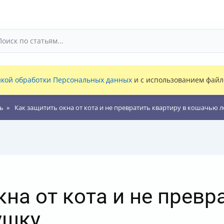
кой обработки Персональных данных
и с использованием файло
ь
Как защитить окна от кота и не превратить квартиру в кошачью 
на от кота и не превр
ушку