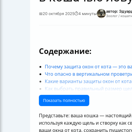
автор: Эдуар
📅
20 октября 2025
⏱
4 минуты
Зоолог / кошатн
Содержание:
Почему защита окон от кота — это в
Что опасно в вертикальном проветр
Какие варианты защиты окон от кот
Как выбрать правильный размер щел
Почему простые гребенки не спасут 
Показать полностью
Защитные решетки Trixie: как выбрат
Антикошка — что это и зачем нужен
Представьте: ваша кошка — настоящий 
Если не хотите переплачивать: сдел
используя каждую щель и створку как с
Не дайте кошке попасть в беду — бу
ваши окна от кота, сохранить пушистог