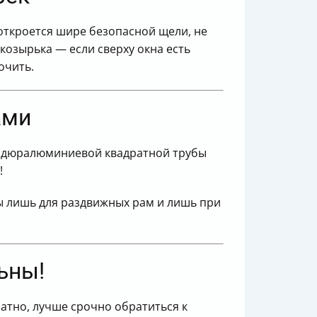
 откроется шире безопасной щели, не
озырька — если сверху окна есть
очить.
ами
ой дюралюминиевой квадратной трубы
!
ы лишь для раздвижных рам и лишь при
ьны!
ратно, лучше срочно обратиться к