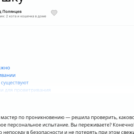
д Полянцев
ик: 2 кота и кошечка в доме
ажно
ивании
а существуют
и для проветривания
кота
ь и установить
 верхний козырек
мастер по проникновению — решила проверить, каково 
айте защиту сами
вое персональное испытание. Вы переживаете? Конечно! 
дьте внимательны!
о непоседу в безопасности и не потерять при этом свежи