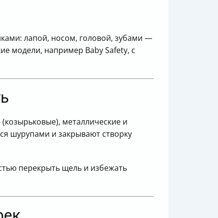
ами: лапой, носом, головой, зубами —
е модели, например Baby Safety, с
ть
 (козырьковые), металлические и
ся шурупами и закрывают створку
остью перекрыть щель и избежать
рек