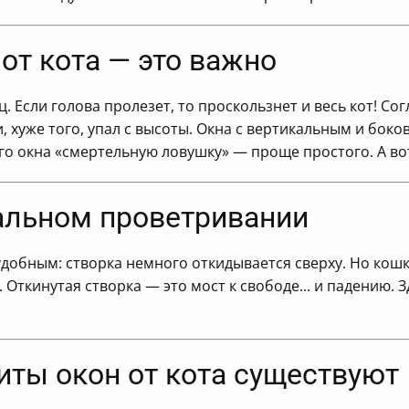
от кота — это важно
 Если голова пролезет, то проскользнет и весь кот! Со
и, хуже того, упал с высоты. Окна с вертикальным и б
го окна «смертельную ловушку» — проще простого. А во
кальном проветривании
добным: створка немного откидывается сверху. Но кошки
Откинутая створка — это мост к свободе... и падению.
иты окон от кота существуют