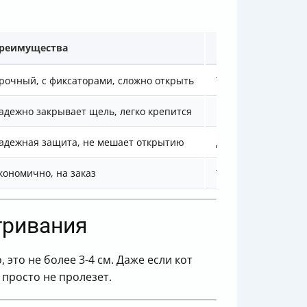
реимущества
Недостатки
рочный, с фиксаторами, сложно открыть
Требует правильно
адежно закрывает щель, легко крепится
Пластиковые могу
адежная защита, не мешает открытию
Дороже, 700–2000
кономично, на заказ
Требует навыков, 
тривания
то не более 3-4 см. Даже если кот
 просто не пролезет.