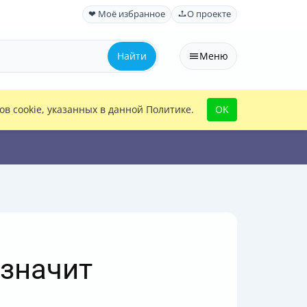
❤ Моё избранное
О проекте
Найти
Меню
в cookie, указанных в данной Политике.
OK
 значит