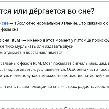
тся или дёргается во сне?
 сне
— абсолютно нормальное явление. Это связано с о
 фазы сна:
 сна, REM)
— именно в этот момент у питомца происхо
же тихо мурлыкать или издавать звуки.
м отдыхает и восстанавливается.
связаны с фазой REM. Мозг посылает сигналы мышцам, и
вост подёргивается, усы шевелятся. Особенно часто тако
ется, и они получают множество новых впечатлений каж
ы и испытывают эмоции во сне — страх, радость, любоп