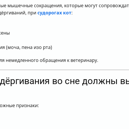
ные мышечные сокращения, которые могут сопровождат
дёргиваний, при
судорогах кот
:
жены
 (моча, пена изо рта)
для немедленного обращения к ветеринару.
одёргивания во сне должны в
ожные признаки: