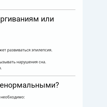
ёргиваниям или
жет развиваться эпилепсия.
ызывать нарушения сна.
.
я ненормальными?
 необходимо: