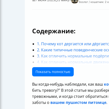
Зоолог / кошатник: 2 
Содержание:
1. Почему кот дергается или дёргаетс
2. Какие типичные поведенческие ос
3. Как отличить нормальные подёрг
4. Как отличить нормальные движени
5. Какие признаки подёргивания во 
Показать полностью
6. Какие заболевания могут вызывать
7. Какие факторы способствуют чре
Вы когда-нибудь наблюдали, как ваш
ко
8. Что делать, если подёргивания в
бить тревогу?" В этой статье мы разбе
9. Как создать безопасную и комфорт
тревожными, и когда стоит обратиться 
Итог
заботы о
вашем пушистом питомце
.