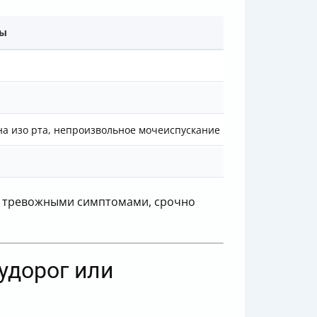
мы
на изо рта, непроизвольное мочеиспускание
и тревожными симптомами, срочно
удорог или