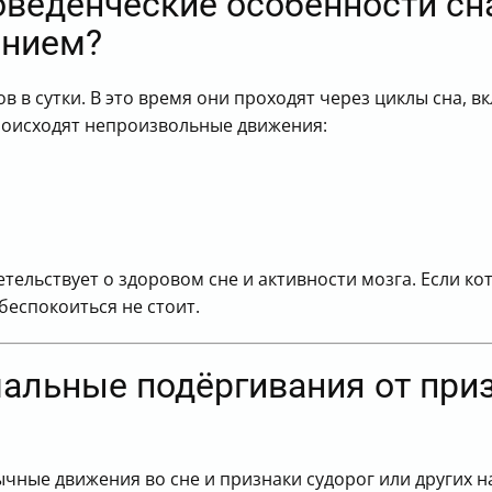
оведенческие особенности сна
анием?
ов в сутки. В это время они проходят через циклы сна,
происходят непроизвольные движения:
ельствует о здоровом сне и активности мозга. Если кот 
еспокоиться не стоит.
мальные подёргивания от при
чные движения во сне и признаки судорог или других н