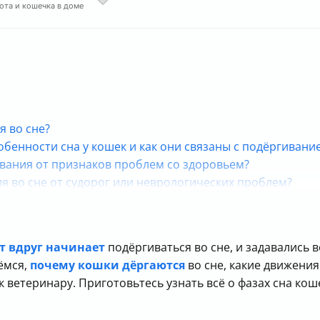
кота и кошечка в доме
я во сне?
обенности сна у кошек и как они связаны с подёргивани
ивания от признаков проблем со здоровьем?
я во сне от судорог или неврологических проблем?
сне должны вызвать беспокойство?
 подёргивания или судороги во сне у кошек?
змерным подёргиваниям или судорогам?
т вдруг начинает
подёргиваться во сне, и задавались 
о сне кажутся ненормальными?
рёмся,
почему кошки дёргаются
во сне, какие движени
ную среду для сна кошки?
к ветеринару. Приготовьтесь узнать всё о фазах сна ко