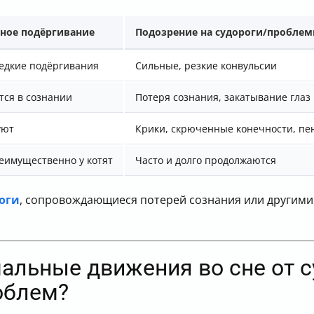
ное подёргивание
Подозрение на судороги/пробле
редкие подёргивания
Сильные, резкие конвульсии
тся в сознании
Потеря сознания, закатывание глаз
уют
Крики, скрюченные конечности, пе
реимущественно у котят
Часто и долго продолжаются
оги
, сопровождающиеся потерей сознания или другим
мальные движения во сне от с
облем?