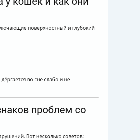
 у кошек и как они
 включающие поверхностный и глубокий
дёргается во сне слабо и не
знаков проблем со
арушений. Вот несколько советов: