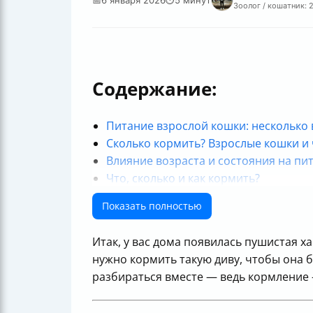
Зоолог / кошатник: 
Содержание:
Питание взрослой кошки: несколько
Сколько кормить? Взрослые кошки и
Влияние возраста и состояния на пи
Что, сколько и как кормить?
А как же естественный стиль?
Показать полностью
5 советов, как не перепутать с колич
Часто задаваемые вопросы (FAQ)
Итак, у вас дома появилась пушистая х
Чек-лист по кормлению взрослой ко
нужно кормить такую диву, чтобы она б
В заключение
разбираться вместе — ведь кормление — 