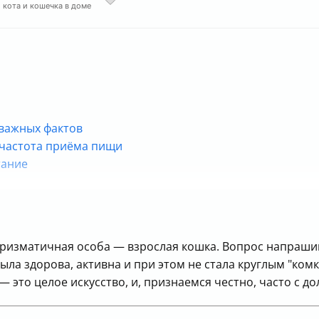
2 кота и кошечка в доме
 важных фактов
 частота приёма пищи
тание
еством
аризматичная особа — взрослая кошка. Вопрос напрашив
шки
ыла здорова, активна и при этом не стала круглым "ком
это целое искусство, и, признаемся честно, часто с до