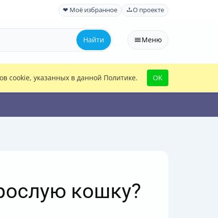
❤ Моё избранное
О проекте
Найти
Меню
в cookie, указанных в данной Политике.
OK
зрослую кошку?