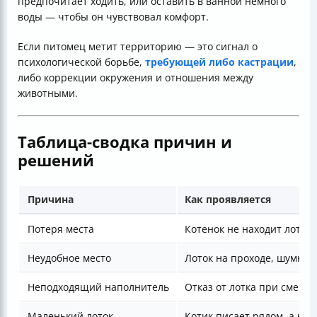
предпочитает ходить, или оставить в ванной немного
воды — чтобы он чувствовал комфорт.
Если питомец метит территорию — это сигнал о
психологической борьбе,
требующей либо кастрации
,
либо коррекции окружения и отношения между
животными.
Таблица-сводка причин и
решений
Причина
Как проявляется
Потеря места
Котенок не находит лоток
Неудобное место
Лоток на проходе, шумно
Неподходящий наполнитель
Отказ от лотка при смене
Маленький лоток
Котик писает рядом, а не в