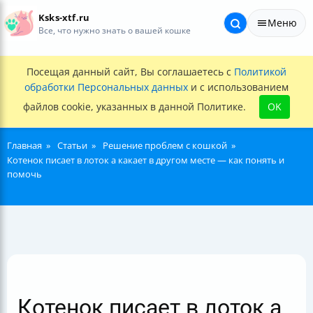
Ksks-xtf.ru
Меню
Все, что нужно знать о вашей кошке
Посещая данный сайт, Вы соглашаетесь с
Политикой
обработки Персональных данных
и с использованием
файлов cookie, указанных в данной Политике.
OK
Главная
Статьи
Решение проблем с кошкой
Котенок писает в лоток а какает в другом месте — как понять и
помочь
Котенок писает в лоток а