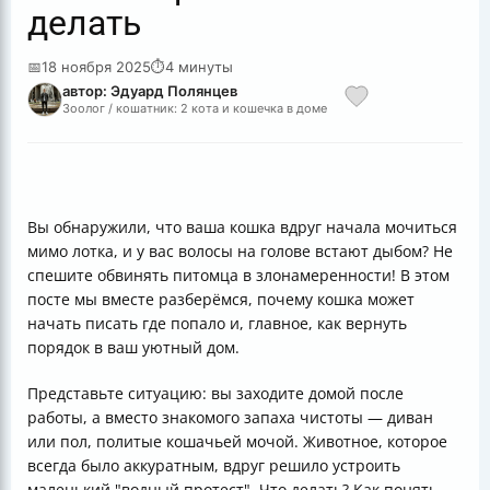
делать
📅
18 ноября 2025
⏱
4 минуты
автор: Эдуард Полянцев
Зоолог / кошатник: 2 кота и кошечка в доме
Вы обнаружили, что ваша кошка вдруг начала мочиться
мимо лотка, и у вас волосы на голове встают дыбом? Не
спешите обвинять питомца в злонамеренности! В этом
посте мы вместе разберёмся, почему кошка может
начать писать где попало и, главное, как вернуть
порядок в ваш уютный дом.
Представьте ситуацию: вы заходите домой после
работы, а вместо знакомого запаха чистоты — диван
или пол, политые кошачьей мочой. Животное, которое
всегда было аккуратным, вдруг решило устроить
маленький "водный протест". Что делать? Как понять,