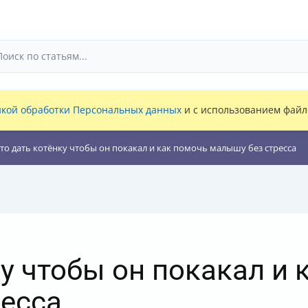
кой обработки Персональных данных
и с использованием файло
то дать котёнку чтобы он покакал и как помочь малышу без стресса
ку чтобы он покакал и 
есса