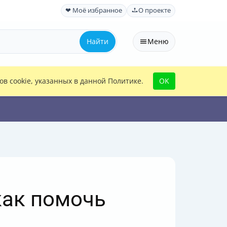
❤ Моё избранное
О проекте
Найти
Меню
в cookie, указанных в данной Политике.
OK
как помочь