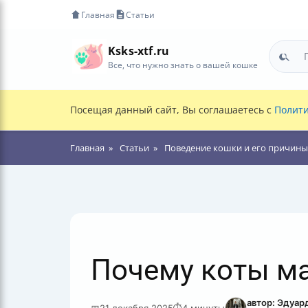
Главная
Статьи
Ksks-xtf.ru
Все, что нужно знать о вашей кошке
Посещая данный сайт, Вы соглашаетесь с
Полити
Главная
Статьи
Поведение кошки и его причины
Почему коты м
автор: Эдуар
📅
21 декабря 2025
⏱
4 минуты