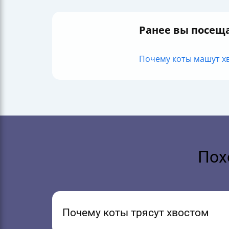
Ранее вы посещ
Почему коты машут хво
Пох
Почему коты трясут хвостом