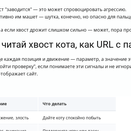
ост "заводится" — это может спровоцировать агрессию.
ктивно им машет — шутка, конечно, но опасно для пальц
 а если хвост дрожит слишком сильно — может, пора пров
 читай хвост кота, как URL с
где каждая позиция и движение — параметр, а значение
ойти проверку", если понимаете эти сигналы и не игнор
 отображает сайт.
ние
Что делать
жение, злость
Дайте коту спокойно побыть
ес, внимание
Поддержите игру или ласку