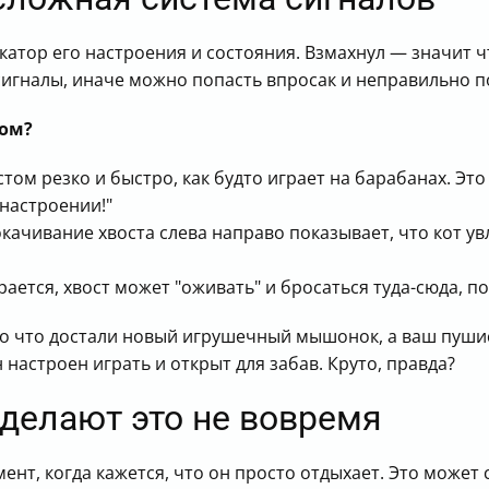
икатор его настроения и состояния. Взмахнул — значит 
 сигналы, иначе можно попасть впросак и неправильно п
ом?
том резко и быстро, как будто играет на барабанах. Это
 настроении!"
ачивание хвоста слева направо показывает, что кот увл
ается, хвост может "оживать" и бросаться туда-сюда, п
ко что достали новый игрушечный мышонок, а ваш пуши
н настроен играть и открыт для забав. Круто, правда?
 делают это не вовремя
ент, когда кажется, что он просто отдыхает. Это может сб