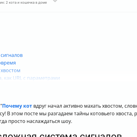
ик: 2 кота и кошечка в доме
 сигналов
овремя
т хвостом
а, как URL с параметрами
"
Почему кот
вдруг начал активно махать хвостом, сло
есу! В этом посте мы разгадаем тайны котовьего хвоста,
когда просто наслаждаться шоу.
сложная система сигналов