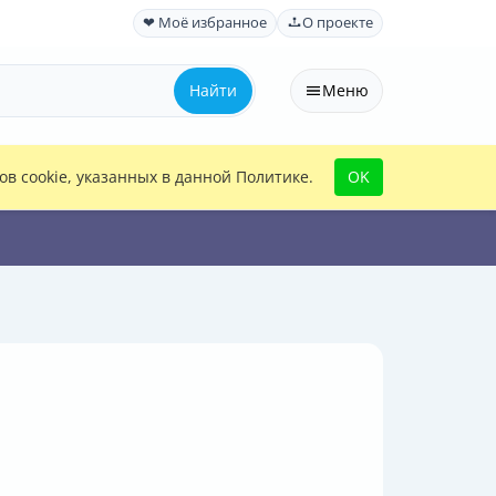
❤ Моё избранное
О проекте
Найти
Меню
в cookie, указанных в данной Политике.
OK