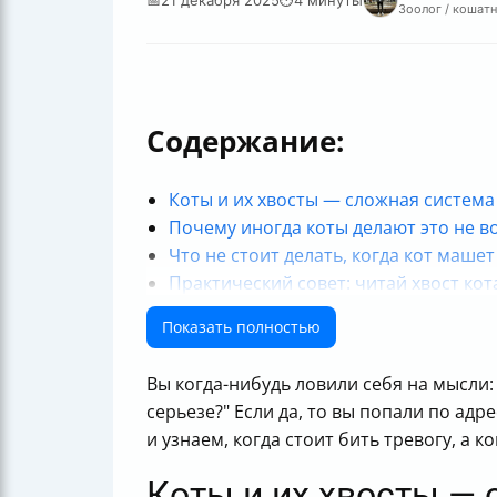
Зоолог / кошатн
Содержание:
Коты и их хвосты — сложная система
Почему иногда коты делают это не в
Что не стоит делать, когда кот маше
Практический совет: читай хвост кот
Итог
Показать полностью
Вы когда-нибудь ловили себя на мысли: 
серьезе?" Если да, то вы попали по адр
и узнаем, когда стоит бить тревогу, а 
Коты и их хвосты — 