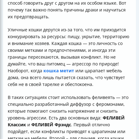
способ говорить друг с другом на их особом языке. Вот
почему так важно понять причины драки и научиться
их предотвращать.
Уличные кошки дерутся из-за того, что им приходится
конкурировать за ресурсы: пищу, укрытие, территорию
и внимание хозяев. Каждая кошка — это личность со
своими метками и предпочтениями, и иногда эти
границы пересекаются, вызывая конфликт. Но не
думайте, что ваш питомец — агрессор по природе!
Наоборот, когда
кошка метит
или царапает мебель
дома, она всего лишь пытается сказать, что чувствует
себя не в своей тарелке и обеспокоена.
В таких ситуациях стоит использовать феливеять — это
специально разработанный диффузор с феромонами,
которые помогают снизить напряжение и снизить
уровень агрессии. Есть два основных вида:
ФЕЛИВЕЙ
Классик
и
ФЕЛИВЕЙ Фрэндс
. Первый отлично
подойдет, если конфликты приводят к царапинам или
меткам на мебели. Второй – для случаев, когда кошки