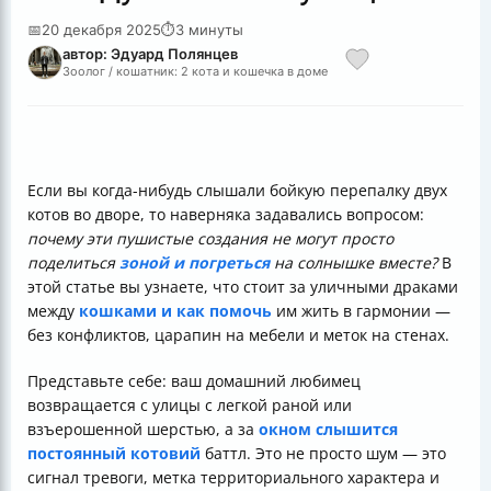
📅
20 декабря 2025
⏱
3 минуты
автор: Эдуард Полянцев
Зоолог / кошатник: 2 кота и кошечка в доме
Если вы когда-нибудь слышали бойкую перепалку двух
котов во дворе, то наверняка задавались вопросом:
почему эти пушистые создания не могут просто
поделиться
зоной и погреться
на солнышке вместе?
В
этой статье вы узнаете, что стоит за уличными драками
между
кошками и как помочь
им жить в гармонии —
без конфликтов, царапин на мебели и меток на стенах.
Представьте себе: ваш домашний любимец
возвращается с улицы с легкой раной или
взъерошенной шерстью, а за
окном слышится
постоянный котовий
баттл. Это не просто шум — это
сигнал тревоги, метка территориального характера и