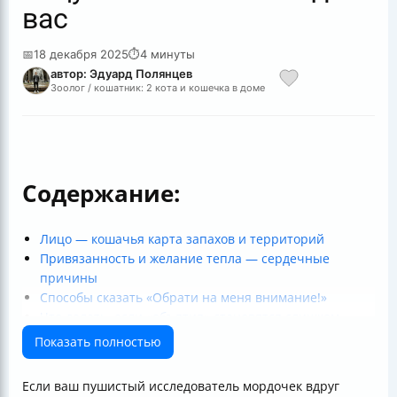
вас
📅
18 декабря 2025
⏱
4 минуты
автор: Эдуард Полянцев
Зоолог / кошатник: 2 кота и кошечка в доме
Содержание:
Лицо — кошачья карта запахов и территорий
Привязанность и желание тепла — сердечные
причины
Способы сказать «Обрати на меня внимание!»
Что делать, если «объятия» становятся слишком
навязчивыми?
Показать полностью
Как это работает в кошачьей жизни
Таблица причин, почему котенок лезет к лицу
Если ваш пушистый исследователь мордочек вдруг
Итог