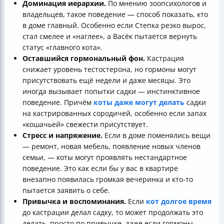
Доминация иерархии.
По мнению зоопсихологов и
владельцев, такое поведение — способ показать, кто
в доме главный. Особенно если Степка резко вырос,
стал смелее и «наглее», а Васёк пытается вернуть
статус «главного кота».
Оставшийся гормональный фон.
Кастрация
снижает уровень тестостерона, но гормоны могут
присутствовать ещё недели и даже месяцы. Это
иногда вызывает попытки садки — инстинктивное
поведение. Причём
коты даже могут делать
садки
на кастрированных сородичей, особенно если запах
«кошачьей» свежести присутствует.
Стресс и напряжение.
Если в доме поменялись вещи
— ремонт, новая мебель, появление новых членов
семьи, — коты могут проявлять нестандартное
поведение. Это как если бы у вас в квартире
внезапно появилась громкая вечеринка и кто-то
пытается заявить о себе.
Привычка и воспоминания.
Если
кот долгое время
до кастрации делал садку, то может продолжать это
делать, просто по привычке, даже если гормоны