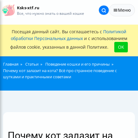
Ksks-xtf.ru
Меню
Все, что нужно знать о вашей кошке
Посещая данный сайт, Вы соглашаетесь с
Политикой
обработки Персональных данных
и с использованием
файлов cookie, указанных в данной Политике.
OK
Главная
Статьи
Поведение кошки и его причины
Почему кот залазит на кота? Всё про странное поведение с
шутками и практичными советами
Почему кот залазит на