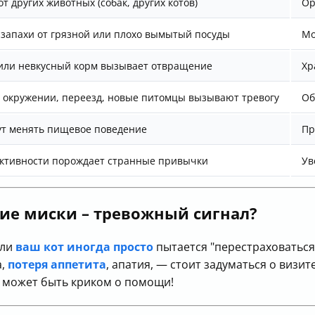
т других животных (собак, других котов)
Ор
запахи от грязной или плохо вымытый посуды
Мо
или невкусный корм вызывает отвращение
Хр
 окружении, переезд, новые питомцы вызывают тревогу
Об
ут менять пищевое поведение
Пр
активности порождает странные привычки
Ув
ние миски – тревожный сигнал?
сли
ваш кот иногда просто
пытается "перестраховаться"
а,
потеря аппетита
, апатия, — стоит задуматься о визит
ы может быть криком о помощи!