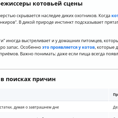
режиссеры котовьей сцены
шерстью скрывается наследие диких охотников. Когда
ко
нкиров". В дикой природе инстинкт подсказывает прята
ти" иногда выстреливает и у домашних питомцев, кото
про запас. Особенно
это проявляется у котов
, которые 
приёмов. Важно понимать: даже если пища всегда появля
 в поисках причин
Пр
статки, думая о завтрашнем дне
Де