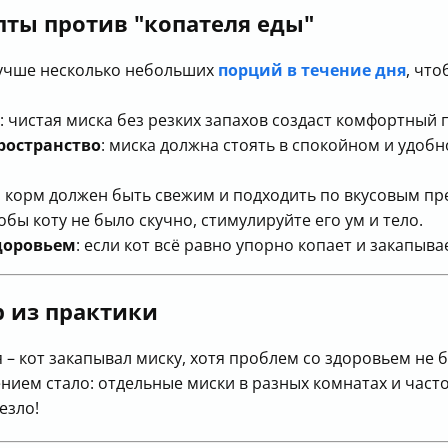
пты против "копателя еды"
лучше несколько небольших
порций в течение дня
, чт
: чистая миска без резких запахов создаст комфортный
ространство
: миска должна стоять в спокойном и удоб
: корм должен быть свежим и подходить по вкусовым п
тобы коту не было скучно, стимулируйте его ум и тело.
доровьем
: если кот всё равно упорно копает и закапыва
 из практики
 – кот закапывал миску, хотя проблем со здоровьем не б
шением стало: отдельные миски в разных комнатах и ча
езло!