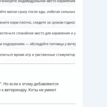
ганизуйте индивидуальное место кормления для каждого
йте миски сразу после еды, избегая сильных запахов моющих
аните корм плотно, следите за сроком годности
еспечьте спокойное место для кормления и уделяйте внимание
и подозрениях — обследуйте питомца у ветеринара
еличьте время игр и умственные стимуляторы
. Но если к этому добавляются
е к ветеринару. Коты не умеют