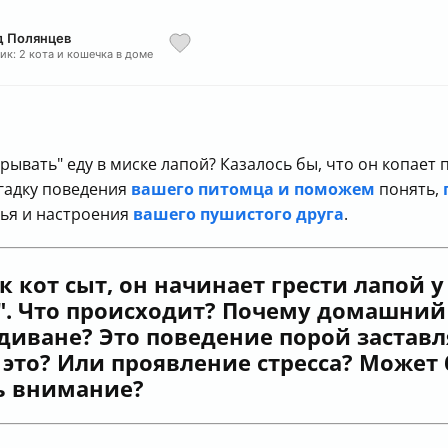
д Полянцев
ик: 2 кота и кошечка в доме
рывать" еду в миске лапой? Казалось бы, что он копает 
агадку поведения
вашего питомца и поможем
понять,
вья и настроения
вашего пушистого друга
.
ак кот сыт, он начинает грести лапой 
". Что происходит? Почему домашний к
 диване? Это поведение порой застав
 это? Или проявление стресса? Может
ь внимание?