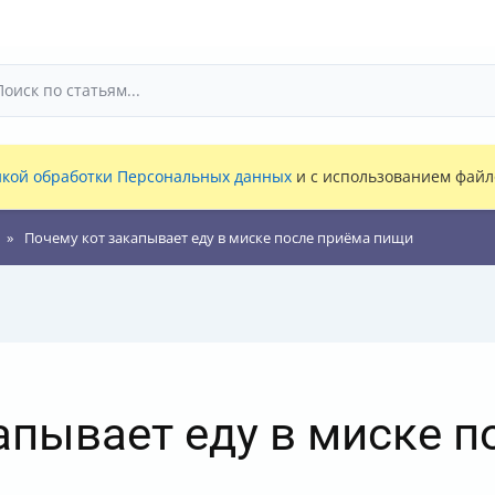
кой обработки Персональных данных
и с использованием файло
Почему кот закапывает еду в миске после приёма пищи
апывает еду в миске п