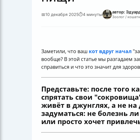
автор: Эдуар
📅
10 декабря 2025
⏱
4 минуты
Зоолог / кошатн
Заметили, что ваш
кот вдруг начал
"за
вообще? В этой статье мы разгадаем з
справиться и что это значит для здоро
Представьте: после того к
спрятать свои "сокровища
живёт в джунглях, а не на
задуматься: не болезнь ли
или просто хочет привлеч