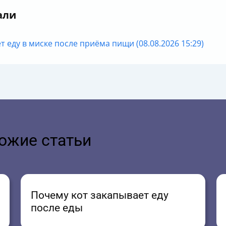
али
 еду в миске после приёма пищи (08.08.2026 15:29)
ожие статьи
Почему кот закапывает еду
после еды