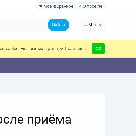
❤ Моё избранное
О проекте
Найти
Меню
в cookie, указанных в данной Политике.
OK
осле приёма