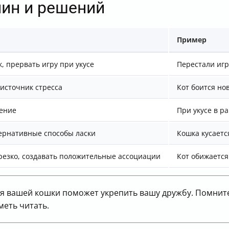
чин и решений
Пример
, прервать игру при укусе
Перестали игр
 источник стресса
Кот боится но
чение
При укусе в р
ернативные способы ласки
Кошка кусаетс
резко, создавать положительные ассоциации
Кот обижается
я вашей кошки поможет укрепить вашу дружбу. Помнит
меть читать.