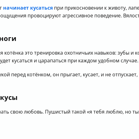
уг
начинает кусаться
при прикосновении к животу, лапе
е ощущения провоцируют агрессивное поведение. Вялос
 ноги
 котёнка это тренировка охотничьих навыков: зубы и ко
будет кусаться и царапаться при каждом удобном случае.
ой перед котёнком, он прыгает, кусает, и не отпускает,
укусы
зать свою любовь. Пушистый такой «я тебя люблю, но т