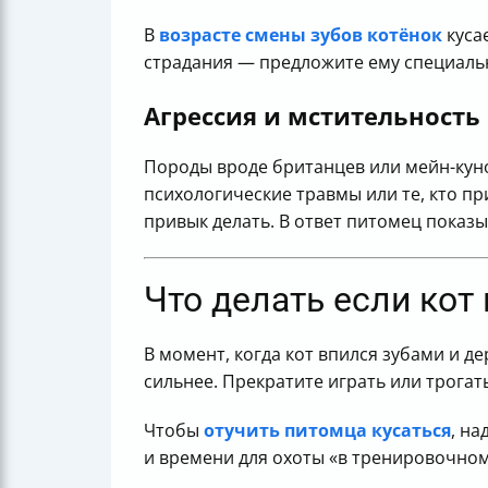
В
возрасте смены зубов котёнок
куса
страдания — предложите ему специальн
Агрессия и мстительность
Породы вроде британцев или мейн-куно
психологические травмы или те, кто п
привык делать. В ответ питомец показы
Что делать если кот 
В момент, когда кот впился зубами и де
сильнее. Прекратите играть или трогат
Чтобы
отучить питомца кусаться
, на
и времени для охоты «в тренировочно