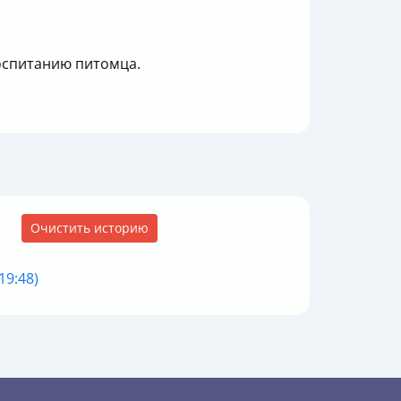
оспитанию питомца.
Очистить историю
19:48)