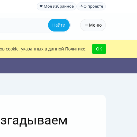
❤ Моё избранное
О проекте
Найти
Меню
в cookie, указанных в данной Политике.
OK
разгадываем