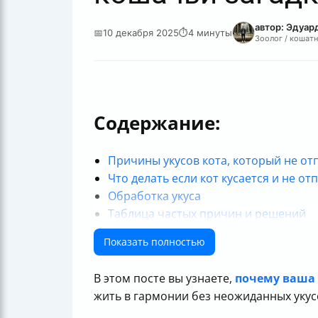
автор: Эдуар
📅
10 декабря 2025
⏱
4 минуты
Зоолог / кошатн
Содержание:
Причины укусов кота, который не от
Что делать если кот кусается и не от
Обработка укуса
Таблица частых причин и решений
Показать полностью
В этом посте вы узнаете,
почему ваша
жить в гармонии без неожиданных укус