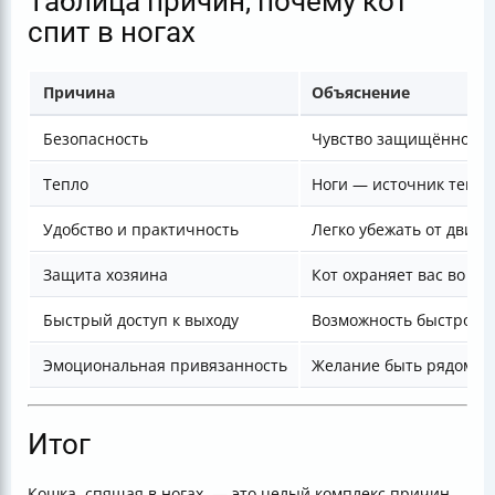
Таблица причин, почему кот
спит в ногах
Причина
Объяснение
Безопасность
Чувство защищённости
Тепло
Ноги — источник тепла
Удобство и практичность
Легко убежать от движ
Защита хозяина
Кот охраняет вас во сн
Быстрый доступ к выходу
Возможность быстро уб
Эмоциональная привязанность
Желание быть рядом с
Итог
Кошка, спящая в ногах, — это целый комплекс причин,