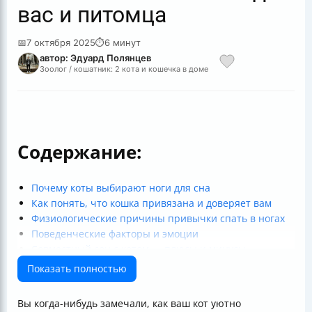
вас и питомца
📅
7 октября 2025
⏱
6 минут
автор: Эдуард Полянцев
Зоолог / кошатник: 2 кота и кошечка в доме
Содержание:
Почему коты выбирают ноги для сна
Как понять, что кошка привязана и доверяет вам
Физиологические причины привычки спать в ногах
Поведенческие факторы и эмоции
Совместный сон с котом — плюсы и минусы
Как приучить кота спать в ногах
Показать полностью
Что делать, если кот не хочет спать в ногах
Как отучить кота спать в ногах, если это неудобно
Вы когда-нибудь замечали, как ваш кот уютно
Как обеспечить безопасность и комфорт коту во