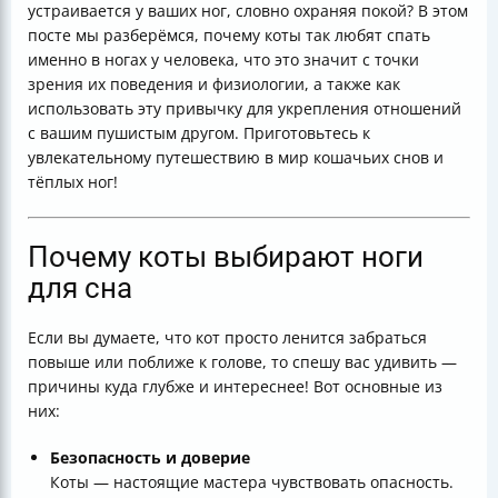
устраивается у ваших ног, словно охраняя покой? В этом
время сна
посте мы разберёмся, почему коты так любят спать
Таблица причин, почему кот спит в ногах
именно в ногах у человека, что это значит с точки
Итог
зрения их поведения и физиологии, а также как
Полезные ссылки
использовать эту привычку для укрепления отношений
с вашим пушистым другом. Приготовьтесь к
увлекательному путешествию в мир кошачьих снов и
тёплых ног!
Почему коты выбирают ноги
для сна
Если вы думаете, что кот просто ленится забраться
повыше или поближе к голове, то спешу вас удивить —
причины куда глубже и интереснее! Вот основные из
них:
Безопасность и доверие
Коты — настоящие мастера чувствовать опасность.