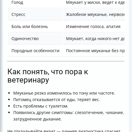
Голод
Мяукает у миски, ведет к еде
Стресс
Жалобное мяуканье, нервознос
Боль или болезнь
Изменение голоса, апатия
Одиночество
Мяукает, когда никого нет дома
Породные особенности
Постоянное мяуканье без прич
Как понять, что пора к
ветеринару
Мяуканье резко изменилось по тону или частоте.
Питомец отказывается от еды, теряет вес.
Есть проблемы с туалетом.
Появились другие симптомы: слезотечение, чихание,
затрудненное дыхание.
Не откладывайте визит — ранняя диагностика спасает