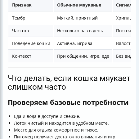
Признак
Обычное мяуканье
Сигнал б
Тембр
Мягкий, приятный
Хриплый, 
Частота
Несколько раз в день
Постоянно
Поведение кошки
Активна, игрива
Вялость, п
Контекст
При общении, игре, еде
Без видим
Что делать, если кошка мяукает
слишком часто
Проверяем базовые потребности
Еда и вода в доступе и свежие.
Лоток чистый и находится в удобном месте.
Место для отдыха комфортное и тихое.
Питомец получает достаточно внимания и игр.