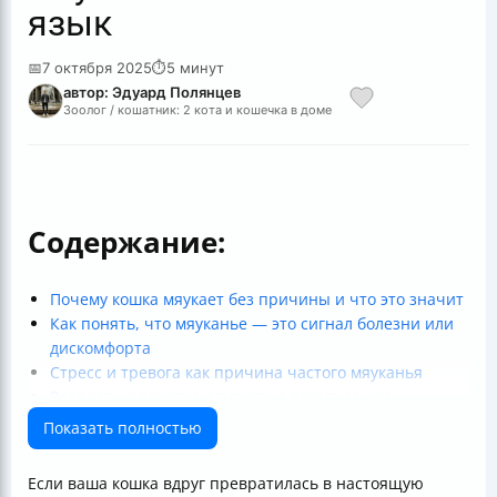
язык
📅
7 октября 2025
⏱
5 минут
автор: Эдуард Полянцев
Зоолог / кошатник: 2 кота и кошечка в доме
Содержание:
Почему кошка мяукает без причины и что это значит
Как понять, что мяуканье — это сигнал болезни или
дискомфорта
Стресс и тревога как причина частого мяуканья
Возраст и здоровье влияют на вокализацию
Как отличить обычное мяуканье от сигнала бедствия
Показать полностью
Что делать, если кошка мяукает слишком часто
Особенности мяуканья у котят и пожилых кошек
Если ваша кошка вдруг превратилась в настоящую
Таблица частых причин мяуканья и как реагировать