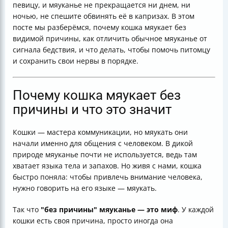
певицу, и мяуканье не прекращается ни днем, ни
Как понять, что пора к ветеринару
ночью, не спешите обвинять её в капризах. В этом
Итог
посте мы разберёмся, почему кошка мяукает без
Полезные ссылки
видимой причины, как отличить обычное мяуканье от
сигнала бедствия, и что делать, чтобы помочь питомцу
и сохранить свои нервы в порядке.
Почему кошка мяукает без
причины и что это значит
Кошки — мастера коммуникации, но мяукать они
начали именно для общения с человеком. В дикой
природе мяуканье почти не используется, ведь там
хватает языка тела и запахов. Но живя с нами, кошка
быстро поняла: чтобы привлечь внимание человека,
нужно говорить на его языке — мяукать.
Так что
"без причины" мяуканье — это миф
. У каждой
кошки есть своя причина, просто иногда она