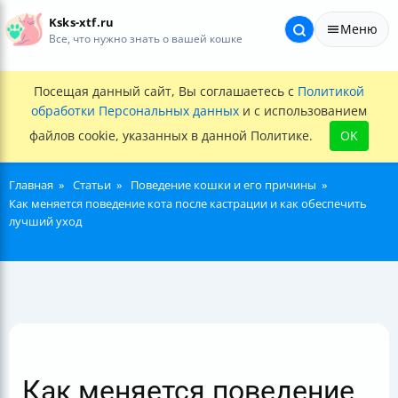
Ksks-xtf.ru
Меню
Все, что нужно знать о вашей кошке
Посещая данный сайт, Вы соглашаетесь с
Политикой
обработки Персональных данных
и с использованием
файлов cookie, указанных в данной Политике.
OK
Главная
Статьи
Поведение кошки и его причины
Как меняется поведение кота после кастрации и как обеспечить
лучший уход
Как меняется поведение