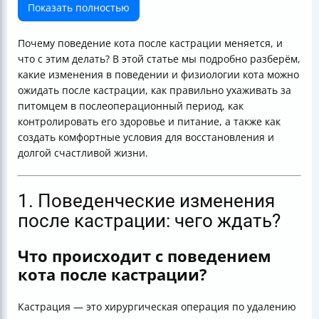
4. Питание и поддержка окружающей среды
Показать полностью
5. Долгосрочные перспективы и советы
Итоговая таблица ухода и поведения кота после
Почему поведение кота после кастрации меняется, и
кастрации
что с этим делать? В этой статье мы подробно разберём,
Вопрос к читателям
какие изменения в поведении и физиологии кота можно
ожидать после кастрации, как правильно ухаживать за
питомцем в послеоперационный период, как
контролировать его здоровье и питание, а также как
создать комфортные условия для восстановления и
долгой счастливой жизни.
1. Поведенческие изменения
после кастрации: чего ждать?
Что происходит с поведением
кота после кастрации?
Кастрация — это хирургическая операция по удалению