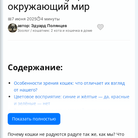
окружающий мир
📅
7 июня 2025
⏱
4 минуты
автор: Эдуард Полянцев
Зоолог / кошатник: 2 кота и кошечка в доме
Содержание:
Особенности зрения кошек: что отличает их взгляд
от нашего?
Цветовое восприятие: синие и жёлтые — да, красные
и зелёные — нет
Восприятие движения и деталей: охотники в
действии
Показать полностью
Влияние зрения на поведение и уход
Эволюция и биология: почему кошки видят именно
Почему кошки не радуются радуге так же, как мы? Что
так?