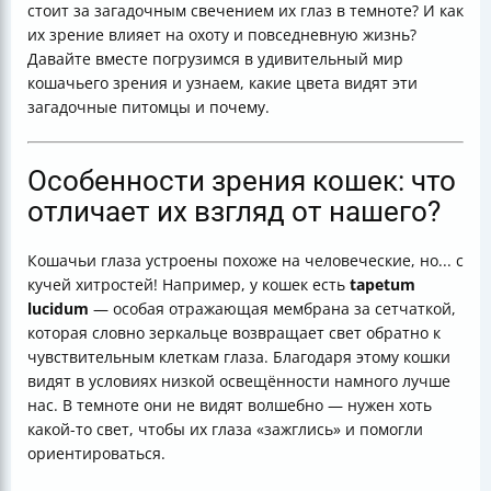
стоит за загадочным свечением их глаз в темноте? И как
Итог: мир глазами кошки — синие, жёлтые и много
их зрение влияет на охоту и повседневную жизнь?
серого
Давайте вместе погрузимся в удивительный мир
кошачьего зрения и узнаем, какие цвета видят эти
загадочные питомцы и почему.
Особенности зрения кошек: что
отличает их взгляд от нашего?
Кошачьи глаза устроены похоже на человеческие, но... с
кучей хитростей! Например, у кошек есть
tapetum
lucidum
— особая отражающая мембрана за сетчаткой,
которая словно зеркальце возвращает свет обратно к
чувствительным клеткам глаза. Благодаря этому кошки
видят в условиях низкой освещённости намного лучше
нас. В темноте они не видят волшебно — нужен хоть
какой-то свет, чтобы их глаза «зажглись» и помогли
ориентироваться.